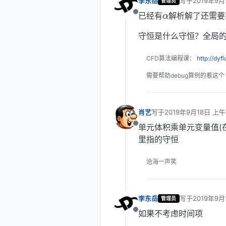
李东岳
写于
2019年9月
α
管理员
最后由 编辑
已经有
解析解了还需要
离线
守恒是什么守恒？全局
CFD算法编程课：
http://dyf
需要帮助debug算例的看这个
肖艺
写于
2019年9月18日 上午1
最后由 编辑
单元体积乘单元变量值(
离线
里指的守恒
沧海一声笑
李东岳
写于
2019年9月
管理员
最后由 编辑
如果不考虑时间项
离线