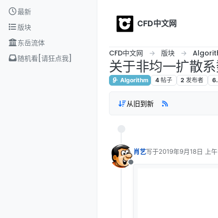
Skip to content
最新
CFD中文网
版块
东岳流体
CFD中文网
版块
Algori
随机看[请狂点我]
关于非均一扩散系
Algorithm
4
帖子
2
发布者
6
从旧到新
肖艺
写于
2019年9月18日 上午1
最后由 编辑
离线