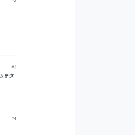
#2
#3
既是这
#4