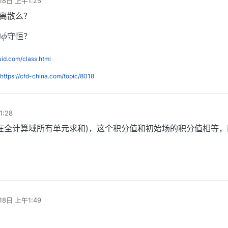
18日 上午1:25
离散么？
ϕ
的
守恒？
luid.com/class.html
https://cfd-china.com/topic/8018
:28
在全计算域所有单元求和)，这个积分值和初始场的积分值相等，
18日 上午1:49