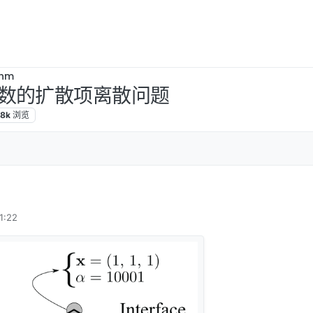
thm
数的扩散项离散问题
.8k
浏览
:22