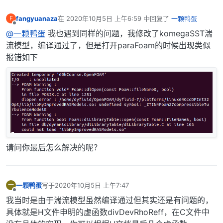
fangyuanaza
在
2020年10月5日 上午6:59
中回复了
一颗鸭蛋
F
最后由 编辑
离线
@一颗鸭蛋
我也遇到同样的问题，我修改了komegaSST湍
流模型，编译通过了，但是打开paraFoam的时候出现类似
报错如下
请问你最后怎么解决的呢？
一颗鸭蛋
写于
2020年10月5日 上午7:47
一
最后由 编辑
离线
我当时是由于湍流模型虽然编译通过但其实还是有问题的，
具体就是H文件申明的虚函数divDevRhoReff，在C文件中