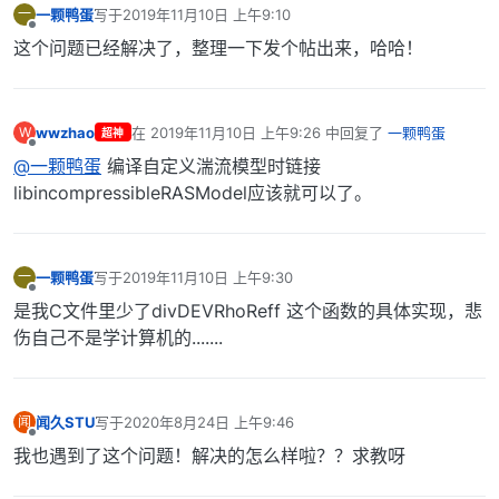
一颗鸭蛋
写于
2019年11月10日 上午9:10
一
最后由 编辑
离线
这个问题已经解决了，整理一下发个帖出来，哈哈！
wwzhao
在
2019年11月10日 上午9:26
中回复了
一颗鸭蛋
W
超神
最后由 编辑
离线
@一颗鸭蛋
编译自定义湍流模型时链接
libincompressibleRASModel应该就可以了。
一颗鸭蛋
写于
2019年11月10日 上午9:30
一
最后由 编辑
离线
是我C文件里少了divDEVRhoReff 这个函数的具体实现，悲
伤自己不是学计算机的.......
闻久STU
写于
2020年8月24日 上午9:46
闻
最后由 编辑
离线
我也遇到了这个问题！解决的怎么样啦？？求教呀