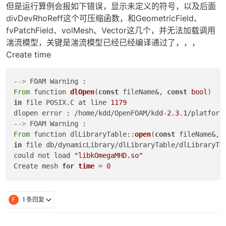
但是运行算例会报如下错误，显示未定义的符号，以及后面
divDevRhoReff这个可压缩函数，和GeometricField、
fvPatchField、volMesh、Vector这几个，并无法加载调用
湍流模型，关键是湍流模型已经已经编译通过了，，，
Create time
-
->
From
 function 
dlOpen
(
const
 fileName&, 
const
bool
in
 file POSIX.C at line 
1179
dlopen error : /home/kdd/OpenFOAM/kdd-
2.3
.
1
/platform
-
->
From
 function dlLibraryTable::
open
(
const
 fileName&, 
in
 file db/dynamicLibrary/dlLibraryTable/dlLibraryTa
could not load 
"libkOmegaMHD.so"
Create mesh 
for
time
 = 
0
F
1 条回复