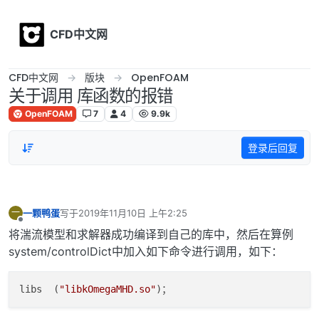
Skip to content
CFD中文网
CFD中文网
版块
OpenFOAM
关于调用 库函数的报错
OpenFOAM
7
4
9.9k
登录后回复
一颗鸭蛋
写于
2019年11月10日 上午2:25
一
最后由 编辑
离线
将湍流模型和求解器成功编译到自己的库中，然后在算例
system/controlDict中加入如下命令进行调用，如下：
libs  (
"libkOmegaMHD.so"