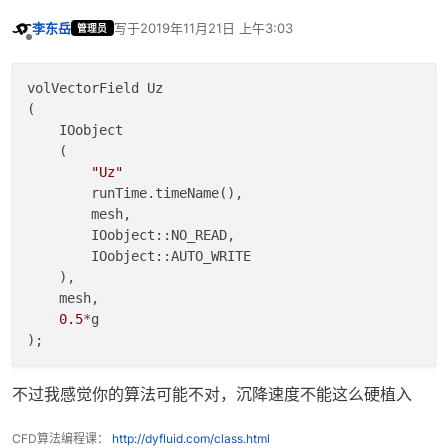
李东岳
写于
2019年11月21日 上午3:03
管理员
最后由 编辑
离线
volVectorField Uz

(

    IOobject

    (

"Uz"
        runTime.timeName(),

        mesh,

        IOobject::NO_READ,

        IOobject::AUTO_WRITE

    ),

    mesh,

0.5
*g

不过我感觉你的算法可能不对，沉降速度不能这么硬植入
CFD算法编程课：
http://dyfluid.com/class.html