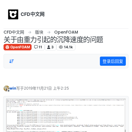
Skip to content
CFD中文网
CFD中文网
版块
OpenFOAM
关于由重力引起的沉降速度的问题
OpenFOAM
11
3
14.1k
登录后回复
win
写于
2019年11月21日 上午2:25
最后由 编辑
离线