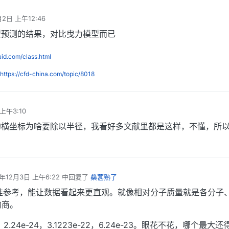
月2日 上午12:46
型预测的结果，对比曳力模型而已
luid.com/class.html
https://cfd-china.com/topic/8018
上午3:10
的横坐标为啥要除以半径，我看好多文献里都是这样，不懂，所
9年12月3日 上午6:22
中回复了
桑葚熟了
编辑
准参考，能让数据看起来更直观。就像相对分子质量就是各分子
的商。
，2.24e-24，3.1223e-22，6.24e-23。眼花不花，哪个最大