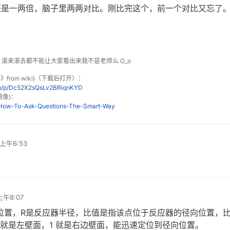
还是一两倍，脑子里两两对比。刚比完这个，前一个对比又忘了
o 滚来滚去都不能让大家看出来我不是老师么 O_o
le》from wiki)（下载后打开）：
om/p/Dc52X2sQsLv2BRiqnKYD
镜像)：
n/How-To-Ask-Questions-The-Smart-Way
 上午6:53
上午8:07
位置，R是反应器半径，比值是指该点位于反应器的径向位置，比
，就是左壁面，1 就是右边壁面，能迅速定位到径向位置。