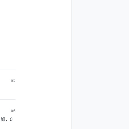
。
#5
#6
如，0