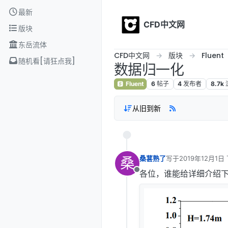
Skip to content
最新
CFD中文网
版块
东岳流体
CFD中文网
版块
Fluent
随机看[请狂点我]
数据归一化
Fluent
6
帖子
4
发布者
8.7k
从旧到新
桑
桑葚熟了
写于
2019年12月1日 
最后由 编辑
各位，谁能给详细介绍
离线