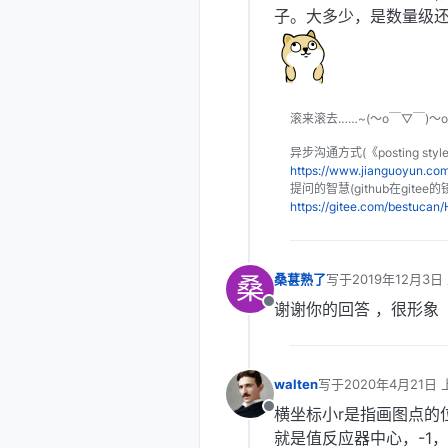
子。大多少，是数量级
滚来滚去……~(～o￣▽￣)～
异步沟通方式(《posting sty
https://www.jianguoyun.c
提问的智慧(github在gitee的
https://gitee.com/bestuca
桑
桑葚熟了
写于
2019年12月3日
最后由 编辑
谢谢你的回答 ，很形象
离线
walten
写于
2020年4月21日 
最后由 编辑
横坐标小r是指画图点的
离线
就是值反应器中心，-1