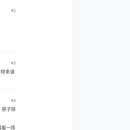
#2
#3
以特来请
#4
、原子除
还得看一阵