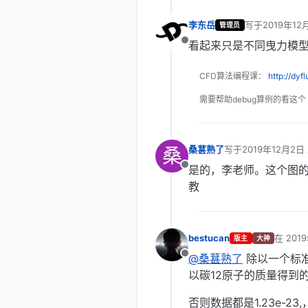
李东岳
写于
2019年12
管理员
最后由 编辑
看起来只是不同曳力模
离线
CFD算法编程课：
http://dyf
需要帮助debug算例的看这个
桑
桑葚熟了
写于
2019年12月2日 
最后由 编辑
是的，李老师。这个图
离线
教
bestucan
在
201
版主
大神
最后由 
@桑葚熟了
除以一个标
离线
以碳12原子的质量得到
否则数据都是1.23e-23,