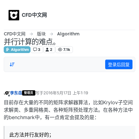
Skip to content
CFD中文网
CFD中文网
版块
Algorithm
并行计算的难点。
Algorithm
3
2
7.1k
登录后回复
李东岳
写于
2016年5月17日 上午1:19
管理员
最后由 编辑
离线
目前存在大量的不同的矩阵求解器算法，比如Krylov子空间
求解类、多重网格类、各种矩阵预处理方法。在各种方法中
的benchmark中，有一点肯定会提及的是：
此方法并行友好的；