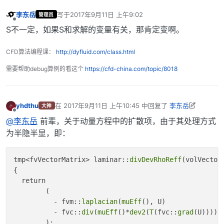
李东岳
写于
2017年9月11日 上午9:02
管理员
最后由 编辑
离线
S不一定，如果S和求解的变量有关，那肯定变啊。
CFD算法编程课：
http://dyfluid.com/class.html
需要帮助debug算例的看这个
https://cfd-china.com/topic/8018
yhdthu
在
2017年9月11日 上午10:45
中回复了
李东岳
大神
最后由 李东岳 编辑
2017年9月12日 上午11:50
离线
@李东岳
前辈，关于动量方程中的扩散项，由于其处理方式
为半隐半显，即：
tmp<fvVectorMatrix> laminar::
divDevRhoReff
(volVectorF
{

  return

        (

          - fvm::
laplacian
(
muEff
(), U)

          - fvc::
div
(
muEff
()*
dev2
(
T
(fvc::
grad
(U))))

        );
