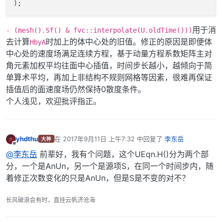
用于消
- (mesh().Sf() & fvc::interpolate(U.oldTime()))
去计算
时加上的体中心处的旧值。修正的原因是即便体
HbyA
中心处的速度场满足连续方程，基于动量方程系数矩阵主对
角元素加权平均往面中心插值，时间步长越小，越倾向于简
单算术平均，再加上非结构不规则网格等因素，很难再保证
插值后的面速度场仍然保持0散度条件。
个人浅见，欢迎批评指正。
yhdthu
在
2017年9月11日 上午7:32
中回复了
李东岳
大神
最后由 编辑
离线
@李东岳
前辈好，我有个问题，这个UEqn.H()分为两个部
分，一个是AnUn，另一个是源项S，在同一个时间步内，随
着修正次数变化的只是AnUn，但是S是不变的对不？
长风破浪会有时，直挂云帆济沧海