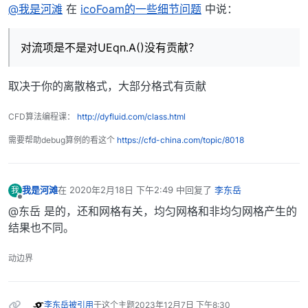
离线
@我是河滩
在
icoFoam的一些细节问题
中说：
对流项是不是对UEqn.A()没有贡献？
取决于你的离散格式，大部分格式有贡献
CFD算法编程课：
http://dyfluid.com/class.html
需要帮助debug算例的看这个
https://cfd-china.com/topic/8018
我是河滩
在
2020年2月18日 下午2:49
中回复了
李东岳
我
最后由 编辑
离线
@东岳 是的，还和网格有关，均匀网格和非均匀网格产生的
结果也不同。
动边界
李东岳
被引用
于这个主题
2023年12月7日 下午8:30