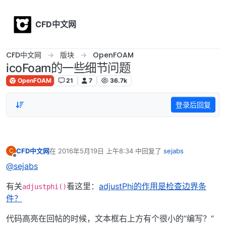
Skip to content
CFD中文网
CFD中文网
版块
OpenFOAM
icoFoam的一些细节问题
OpenFOAM
21
7
36.7k
登录后回复
CFD中文网
在
2016年5月19日 上午8:34
中回复了
sejabs
C
最后由 编辑
离线
@sejabs
有关
看这里：
adjustPhi的作用是检查边界条
adjustphi()
件？
代码高亮在回帖的时候，文本框右上方有个很小的“编写？”