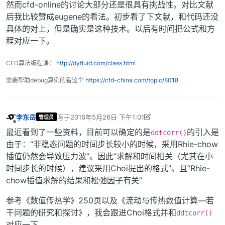
然而cfd-online的讨论大部分还是很具有挑战性。对比文献
后我比较赞成eugene的看法。初步看了下文献，和代码还没
具体的对上，但是确实是这种技术。以后有时间把公式和方
程对应一下。
CFD算法编程课：
http://dyfluid.com/class.html
需要帮助debug算例的看这个
https://cfd-china.com/topic/8018
李东岳
写于
2016年5月26日 下午1:01
管理员
最后由 李东岳 编辑
2016年5月26日 下午9:06
离线
最近看到了一些资料，目前可以确定的是
的引入是
ddtcorr()
由于：“非稳态问题的时间步长较小的时候，采用Rhie-chow
插值仍然会导致压力波”。因此“求解和时间相关（尤其在小
时间步长的时候），建议采用Choi提出的格式”。且“Rhie-
chow插值求解的结果和松弛因子有关”
参考《数值传热学》250页以及《流动与传热数值计算—若
干问题的研究和探讨》，我会跟进Choi格式并和
ddtcorr()
对应一下。