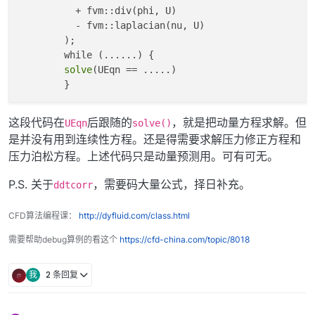
          + fvm::div(phi, U)

          - fvm::laplacian(nu, U)

        );

        while (......) {

solve
(UEqn == .....)

这段代码在
后跟随的
，就是把动量方程求解。但
UEqn
solve()
是并没有用到连续性方程。还是得需要求解压力修正方程和
压力泊松方程。上述代码只是动量预测用。可有可无。
P.S. 关于
，需要码大量公式，择日补充。
ddtcorr
CFD算法编程课：
http://dyfluid.com/class.html
需要帮助debug算例的看这个
https://cfd-china.com/topic/8018
我
2 条回复