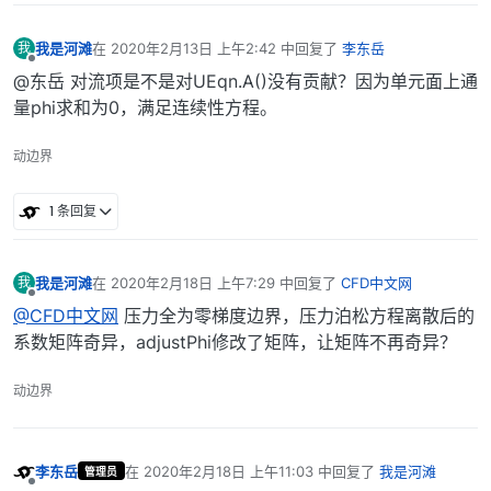
我是河滩
在
2020年2月13日 上午2:42
中回复了
李东岳
我
最后由 编辑
离线
@东岳 对流项是不是对UEqn.A()没有贡献？因为单元面上通
量phi求和为0，满足连续性方程。
动边界
1 条回复
我是河滩
在
2020年2月18日 上午7:29
中回复了
CFD中文网
我
最后由 编辑
离线
@CFD中文网
压力全为零梯度边界，压力泊松方程离散后的
系数矩阵奇异，adjustPhi修改了矩阵，让矩阵不再奇异？
动边界
李东岳
在
2020年2月18日 上午11:03
中回复了
我是河滩
管理员
最后由 编辑