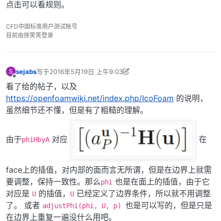
点击可以看规则。
CFD中国标准用户测试帐号
目前由徐笑笑登录
sejabs
写于
2016年5月19日 上午9:03
S
最后由 sejabs 编辑
2016年5月19日 下午5:08
离线
看了给的帖子，以及
https://openfoamwiki.net/index.php/IcoFoam
的说明，
虽然细节还不懂，但是有了粗糙的理解。
由于
对应
在
phiHbyA
face上的插值，对内部的面而言无所谓，但是在边界上就需
要调整，保持一致性。那么
也是在面上的插值，由于它
phi
对应是
的插值，
已经定义了边界条件，所以就不用调整
U
U
了。 或者
也是可以写的，但是只是
adjustPhi(phi, U, p)
在边界上重复一遍没什么用吧。