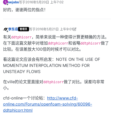
sejabs
写于
2016年5月20日 上午7:02
S
最后由 编辑
离线
好的，谢谢两位的指点！
李东岳
写于
2016年5月21日 上午9:01
管理员
最后由 李东岳 编辑
2016年5月21日 下午5:02
离线
有关
，简单来说是一种使得计算更精确的方法。
ddtphicorr
在下面这篇文献中对增加
和省略
做了
ddtphicorr
ddtphicorr
比较。在误差放大100倍的时候才可以对比。
看这篇论文应该会有所启发：NOTE ON THE USE OF
MOMENTUM INTERPOLATION METHOD FOR
UNSTEADY FLOWS
在ville的论文里直接对
做了对比。误差均非常
ddtphicorr
小。
cfd-online一个讨论帖：
http://www.cfd-
online.com/Forums/openfoam-solving/60096-
ddtphicorr.html