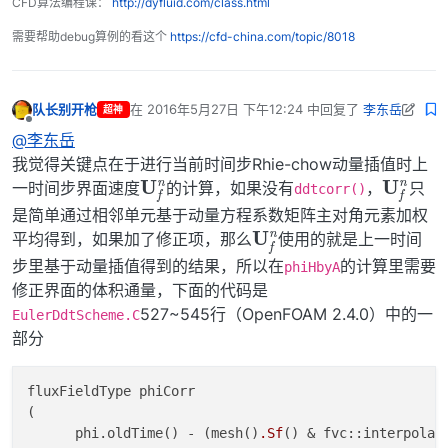
CFD算法编程课：
http://dyfluid.com/class.html
需要帮助debug算例的看这个
https://cfd-china.com/topic/8018
队长别开枪
在
2016年5月27日 下午12:24
中回复了
李东岳
超神
最后由 队长别开枪 编辑
2016年5月27日 下午8:33
离线
@李东岳
我觉得关键点在于进行当前时间步Rhie-chow动量插值时上
U
n
f
U
n
f
一时间步界面速度
的计算，如果没有
，
只
ddtcorr()
是简单通过相邻单元基于动量方程系数矩阵主对角元素加权
U
n
f
平均得到，如果加了修正项，那么
使用的就是上一时间
步里基于动量插值得到的结果，所以在
的计算里需要
phiHbyA
修正界面的体积通量，下面的代码是
527~545行（OpenFOAM 2.4.0）中的一
EulerDdtScheme.C
部分
fluxFieldType phiCorr

(

      phi.oldTime() - (mesh()
.Sf
() & fvc::interpolate