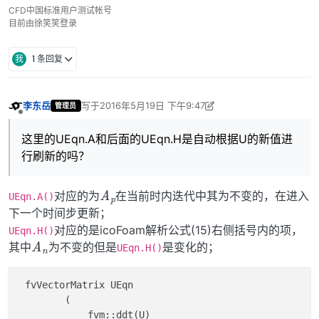
CFD中国标准用户测试帐号
目前由徐笑笑登录
我
1 条回复
李东岳
写于
2016年5月19日 下午9:47
管理员
最后由 李东岳 编辑
2016年5月20日 上午5:48
离线
这里的UEqn.A和后面的UEqn.H是自动根据U的新值进
行刷新的吗？
A
p
对应的为
在当前时内迭代中其为不变的，在进入
UEqn.A()
下一个时间步更新；
对应的是icoFoam解析公式(15)右侧括号内的项，
UEqn.H()
A
n
其中
为不变的但是
是变化的；
UEqn.H()
 fvVectorMatrix UEqn

        (

            fvm::ddt(U)
