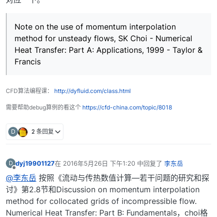
Note on the use of momentum interpolation
method for unsteady flows, SK Choi - Numerical
Heat Transfer: Part A: Applications, 1999 - Taylor &
Francis
CFD算法编程课：
http://dyfluid.com/class.html
需要帮助debug算例的看这个
https://cfd-china.com/topic/8018
D
2 条回复
dyj19901127
在
2016年5月26日 下午1:20
中回复了
李东岳
D
最后由 编辑
离线
@李东岳
按照《流动与传热数值计算—若干问题的研究和探
讨》第2.8节和Discussion on momentum interpolation
method for collocated grids of incompressible flow.
Numerical Heat Transfer: Part B: Fundamentals，choi格