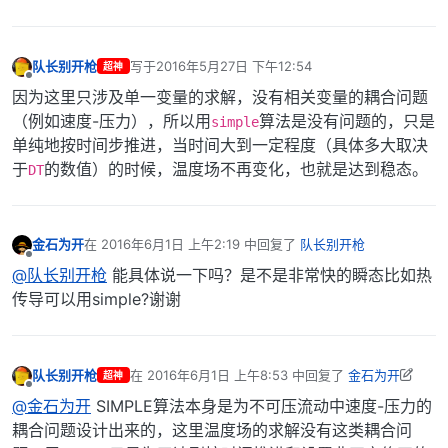
队长别开枪
写于
2016年5月27日 下午12:54
超神
最后由 编辑
离线
因为这里只涉及单一变量的求解，没有相关变量的耦合问题
（例如速度-压力），所以用
算法是没有问题的，只是
simple
单纯地按时间步推进，当时间大到一定程度（具体多大取决
于
的数值）的时候，温度场不再变化，也就是达到稳态。
DT
金石为开
在
2016年6月1日 上午2:19
中回复了
队长别开枪
最后由 编辑
离线
@队长别开枪
能具体说一下吗？是不是非常快的瞬态比如热
传导可以用simple?谢谢
队长别开枪
在
2016年6月1日 上午8:53
中回复了
金石为开
超神
最后由 队长别开枪 编辑
2016年6月1日 下午4:56
离线
@金石为开
SIMPLE算法本身是为不可压流动中速度-压力的
耦合问题设计出来的，这里温度场的求解没有这类耦合问