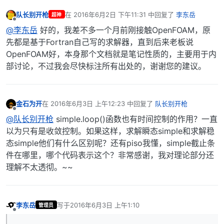
队长别开枪
在
2016年6月2日 下午11:31
中回复了
李东岳
超神
最后由 编辑
离线
@李东岳
好的，我差不多一个月前刚接触OpenFOAM，原
先都是基于Fortran自己写的求解器，直到后来老板说
OpenFOAM好，本身那个文档就是笔记性质的，主要用于内
部讨论，不过我会尽快标注所有出处的，谢谢您的建议。
金石为开
在
2016年6月3日 上午12:23
中回复了
队长别开枪
最后由 编辑
离线
@队长别开枪
simple.loop()函数也有时间控制的作用？一直
以为只有是收敛控制。如果这样，求解瞬态simple和求解稳
态simple他们有什么区别呢？还有piso我懂，simple截止条
件在哪里，哪个代码表示这个？非常感谢，我对理论部分还
理解不太透彻。~~
李东岳
写于
2016年6月3日 上午1:10
管理员
最后由 编辑
离线