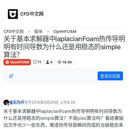
Skip to content
CFD中文网
CFD中文网
版块
OpenFOAM
关于基本求解器中laplacianFoam热传导明
明有时间导数为什么还是用稳态的simple
算法？
OpenFOAM
11
4
18.6k
登录后回复
金石为开
写于
2016年5月26日 上午8:29
最后由 编辑
离线
关于基本求解器中laplacianFoam热传导明明有时间导数为
什么还是用稳态的simple算法？不是piso算法吗？看结果输
出文件也少一些东西，难道热传导是瞬间完成的当做稳态来