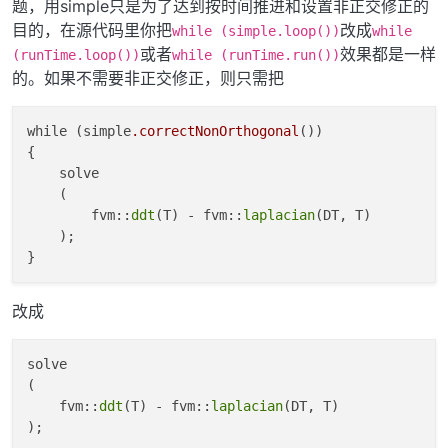
题，用simple只是为了达到按时间推进和设置非正交修正的
目的，在源代码里你把
改成
while (simple.loop())
while
或者
效果都是一样
(runTime.loop())
while (runTime.run())
的。如果不需要非正交修正，则只需把
while (simple
.correctNonOrthogonal
())

{

    solve

    (

        fvm::
ddt
(T) - fvm::
laplacian
(DT, T)     

    );

改成
solve

(

    fvm::
ddt
(T) - fvm::
laplacian
(DT, T)     
