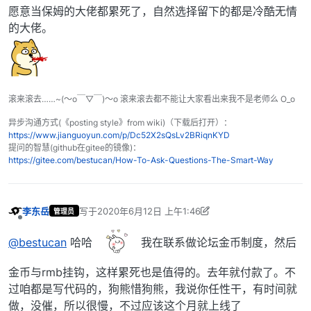
离线
愿意当保姆的大佬都累死了，自然选择留下的都是冷酷无情
的大佬。
滚来滚去……~(～o￣▽￣)～o 滚来滚去都不能让大家看出来我不是老师么 O_o
异步沟通方式(《posting style》from wiki)（下载后打开）：
https://www.jianguoyun.com/p/Dc52X2sQsLv2BRiqnKYD
提问的智慧(github在gitee的镜像)：
https://gitee.com/bestucan/How-To-Ask-Questions-The-Smart-Way
李东岳
写于
2020年6月12日 上午1:46
管理员
最后由 李东岳 编辑
2020年6月12日 上午9:47
离线
@bestucan
哈哈
我在联系做论坛金币制度，然后
金币与rmb挂钩，这样累死也是值得的。去年就付款了。不
过咱都是写代码的，狗熊惜狗熊，我说你任性干，有时间就
做，没催，所以很慢，不过应该这个月就上线了