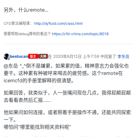
另外，什么remote...
CFD算法编程课：
http://dyfluid.com/class.html
需要帮助debug算例的看这个
https://cfd-china.com/topic/8018
bestucan
在
2020年6月12日 上午7:59
中回复了
李东岳
版主
大神
最后由 编辑
离线
@东岳 ^_^倒不是嫌累，如果累的值，精神意志力会强化也
要干。这种累有种被呼来喝去的疲劳感。这个remote在
icemcfd的手册里解释的很清楚。
如果回答，就类似于，人一张嘴问现在几点，我得屁颠屁颠
去看看表然后汇报……
他如果问如何连接，或者照着手册操作不通，还能共同探索
一下。
哪怕问“哪里能找到相关资料呢”