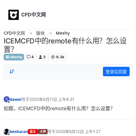
Skip to content
CFD中文网
CFD中文网
版块
Meshy
ICEMCFD中的remote有什么用？怎么设
置？
Meshy
4
3
6.3k
登录后回复
dawei
写于
2020年6月11日 上午8:31
D
最后由 编辑
离线
如题，ICEMCFD中的remote有什么用？怎么设置？
bestucan
写于
2020年6月12日 上午1:27
版主
大神
最后由 编辑