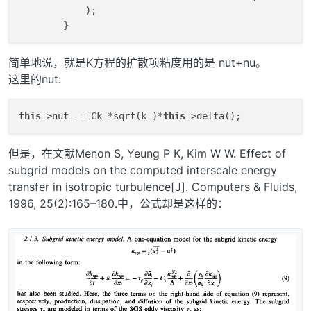
            );

简单地说，就是K方程的扩散项粘度用的是 nut+nu。
这里的nut:
this
->nut_ = Ck_*sqrt(k_)*
this
但是，在文献Menon S, Yeung P K, Kim W W. Effect of
subgrid models on the computed interscale energy
transfer in isotropic turbulence[J]. Computers & Fluids,
1996, 25(2):165–180.中，公式却是这样的：