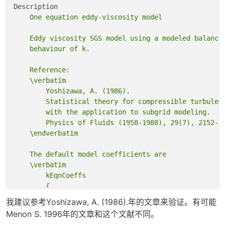
    Eddy viscosity SGS model using a modeled balance 
    Reference:

    \verbatim

        Yoshizawa, A. (1986).

        Statistical theory for compressible turbulent
        with the application to subgrid modeling.

        Physics of Fluids (1958-1988), 29(7), 2152-21
    The default model coefficients are

    \verbatim

        kEqnCoeffs

        {

            Ck                  0.094;

我建议参考Yoshizawa, A. (1986).年的文章来验证。有可能
            Ce                  1.048;

Menon S. 1996年的文章和这个文献不同。
        }
