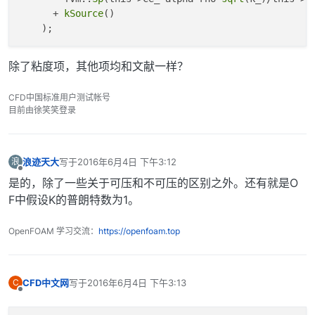
      + 
kSource
()

除了粘度项，其他项均和文献一样？
CFD中国标准用户测试帐号
目前由徐笑笑登录
浪迹天大
写于
2016年6月4日 下午3:12
浪
最后由 编辑
离线
是的，除了一些关于可压和不可压的区别之外。还有就是O
F中假设K的普朗特数为1。
OpenFOAM 学习交流：
https://openfoam.top
CFD中文网
写于
2016年6月4日 下午3:13
C
最后由 编辑
离线