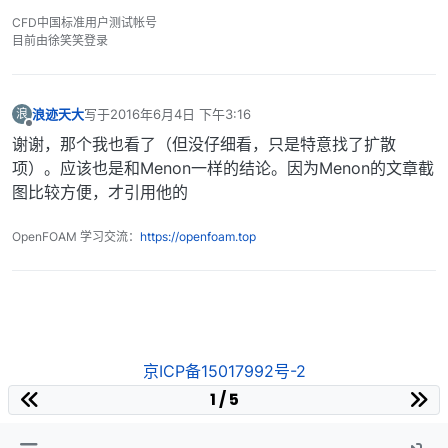
CFD中国标准用户测试帐号
目前由徐笑笑登录
浪迹天大
写于
2016年6月4日 下午3:16
浪
最后由 编辑
离线
谢谢，那个我也看了（但没仔细看，只是特意找了扩散
项）。应该也是和Menon一样的结论。因为Menon的文章截
图比较方便，才引用他的
OpenFOAM 学习交流：
https://openfoam.top
京ICP备15017992号-2
1 / 5