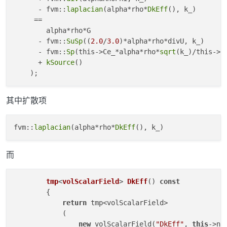
      - fvm::
laplacian
(alpha*rho*
DkEff
(), k_)

     ==

        alpha*rho*G

      - fvm::
SuSp
((
2.0
/
3.0
)*alpha*rho*divU, k_)

      - fvm::
Sp
(this->Ce_*alpha*rho*
sqrt
(k_)/this->
d
      + 
kSource
()

其中扩散项
fvm::
laplacian
(alpha*rho*
DkEff
而
tmp
<
volScalarField
> 
DkEff
() 
const
        {

return
 tmp<volScalarField>

            (

new
 volScalarField(
"DkEff"
, 
this
->nu