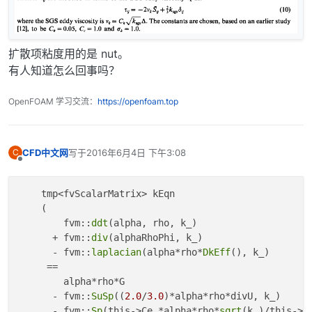
扩散项粘度用的是 nut。
有人知道怎么回事吗？
OpenFOAM 学习交流：
https://openfoam.top
CFD中文网
写于
2016年6月4日 下午3:08
C
最后由 编辑
离线
    tmp<fvScalarMatrix> kEqn

    (

        fvm::
ddt
(alpha, rho, k_)

      + fvm::
div
(alphaRhoPhi, k_)

      - fvm::
laplacian
(alpha*rho*
DkEff
(), k_)

     ==

        alpha*rho*G

      - fvm::
SuSp
((
2.0
/
3.0
)*alpha*rho*divU, k_)

      - fvm::
Sp
(this->Ce_*alpha*rho*
sqrt
(k_)/this->
d