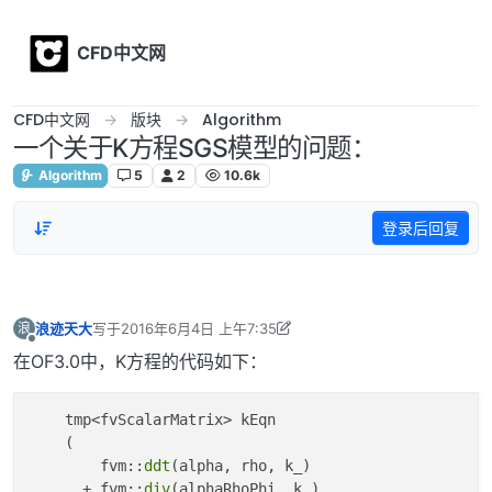
Skip to content
CFD中文网
CFD中文网
版块
Algorithm
一个关于K方程SGS模型的问题：
Algorithm
5
2
10.6k
登录后回复
浪迹天大
写于
2016年6月4日 上午7:35
浪
最后由 wwzhao 编辑
2016年6月4日 下午10:58
离线
在OF3.0中，K方程的代码如下：
    tmp<fvScalarMatrix> kEqn

    (

        fvm::
ddt
(alpha, rho, k_)

      + fvm::
div
(alphaRhoPhi, k_)
