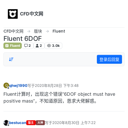
Skip to content
CFD中文网
CFD中文网
版块
Fluent
Fluent 6DOF
Fluent
2
2
3.0k
登录后回复
qhwj1990
写于
2020年8月28日 下午3:48
Q
最后由 编辑
离线
Fluent计算时，出现这个错误“6DOF object must have
positive mass”，不知道原因，恳求大佬解惑。
bestucan
写于
2020年8月30日 上午7:22
版主
大神
最后由 编辑
离线