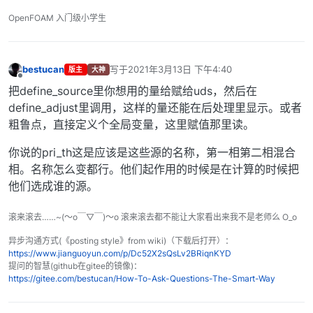
OpenFOAM 入门级小学生
bestucan
写于
2021年3月13日 下午4:40
版主
大神
最后由 编辑
离线
把define_source里你想用的量给赋给uds，然后在
define_adjust里调用，这样的量还能在后处理里显示。或者
粗鲁点，直接定义个全局变量，这里赋值那里读。
你说的pri_th这是应该是这些源的名称，第一相第二相混合
相。名称怎么变都行。他们起作用的时候是在计算的时候把
他们选成谁的源。
滚来滚去……~(～o￣▽￣)～o 滚来滚去都不能让大家看出来我不是老师么 O_o
异步沟通方式(《posting style》from wiki)（下载后打开）：
https://www.jianguoyun.com/p/Dc52X2sQsLv2BRiqnKYD
提问的智慧(github在gitee的镜像)：
https://gitee.com/bestucan/How-To-Ask-Questions-The-Smart-Way