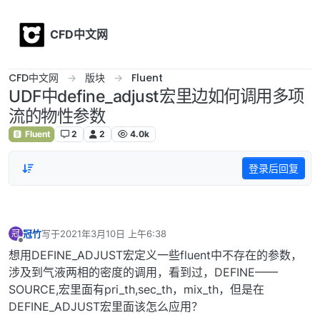
Skip to content
CFD中文网
CFD中文网
版块
Fluent
UDF中define_adjust宏里边如何调用多项
流的物性参数
Fluent
2
2
4.0k
登录后回复
冠竹
写于
2021年3月10日 上午6:38
冠
最后由 编辑
离线
想用DEFINE_ADJUST宏定义一些fluent中不存在的参数，
涉及到气液两相的密度的调用，看到过，DEFINE——
SOURCE,宏里面有pri_th,sec_th，mix_th，但是在
DEFINE_ADJUST宏里面该怎么应用？