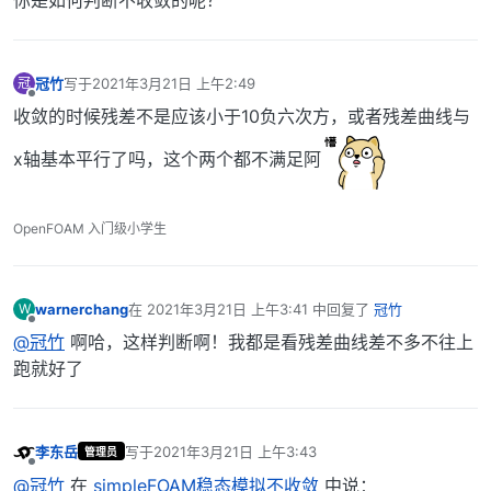
你是如何判断不收敛的呢？
冠竹
写于
2021年3月21日 上午2:49
冠
最后由 编辑
离线
收敛的时候残差不是应该小于10负六次方，或者残差曲线与
x轴基本平行了吗，这个两个都不满足阿
OpenFOAM 入门级小学生
warnerchang
在
2021年3月21日 上午3:41
中回复了
冠竹
W
最后由 编辑
离线
@冠竹
啊哈，这样判断啊！我都是看残差曲线差不多不往上
跑就好了
李东岳
写于
2021年3月21日 上午3:43
管理员
最后由 编辑
离线
@冠竹
在
simpleFOAM稳态模拟不收敛
中说：