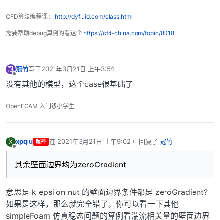
CFD算法编程课：
http://dyfluid.com/class.html
需要帮助debug算例的看这个
https://cfd-china.com/topic/8018
冠竹
写于
2021年3月21日 上午3:54
冠
最后由 编辑
离线
没有其他的模型，这个case很基础了
OpenFOAM 入门级小学生
xpqiu
在
2021年3月21日 上午9:02
中回复了
冠竹
X
超神
最后由 编辑
离线
其余壁面边界均为zeroGradient
意思是 k epsilon nut 的壁面边界条件都是 zeroGradient?
如果是这样，那么就完全错了。你可以看一下其他
simpleFoam 仿真稳态问题的算例看湍流相关量的壁面边界