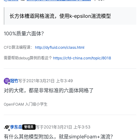
长方体槽道网格湍流，使用k-epsilon湍流模型
100%质量六面体？
CFD算法编程课：
http://dyfluid.com/class.html
需要帮助debug算例的看这个
https://cfd-china.com/topic/8018
冠竹
写于
2021年3月21日 上午3:49
冠
最后由 编辑
离线
对的大佬，都是非常标准的六面体网格了
OpenFOAM 入门级小学生
李东岳
写于
2021年3月21日 上午3:53
管理员
最后由 编辑
离线
有什么其他模型附加么，就是simpleFoam+湍流？