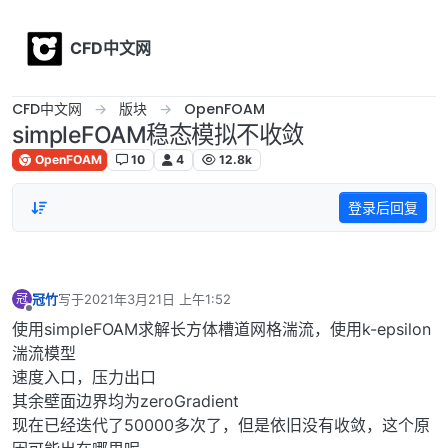
Skip to content
CFD中文网
CFD中文网
版块
OpenFOAM
simpleFOAM稳态模拟不收敛
OpenFOAM
10
4
12.8k
登录后回复
冠竹
写于
2021年3月21日 上午1:52
冠
最后由 编辑
离线
使用simpleFOAM求解长方体槽道网格湍流，使用k-epsilon
湍流模型
速度入口，压力出口
其余壁面边界均为zeroGradient
现在已经迭代了50000多次了，但是依旧没有收敛，这个原