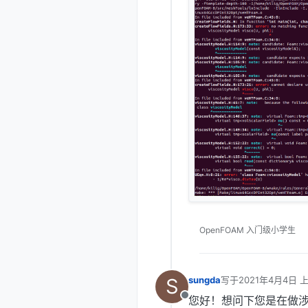
OpenFOAM 入门级小学生
S
sungda
写于
2021年4月4日 上
最后由 编辑
您好！想问下您是在做
离线