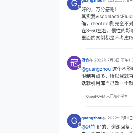
G
guangzhou
在
2022年7月6日
最后由 编辑
好的，万分感谢！
离线
其实我viscoelasticFl
确，rheotool则完
在3-50左右，惯性的影
里面的案例都是不考虑R
冠
冠竹
在
2022年7月6日 下午1:
最后由 编辑
@guangzhou
这个不影响
离线
限制有点多，所以我就直
话就引用库自己改一个
OpenFOAM 入门级小学生
G
guangzhou
在
2022年7月6日
最后由 编辑
@冠竹
好的，谢谢回复，
离线