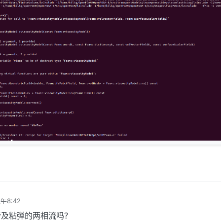
午8:42
涉及粘弹的两相流吗？