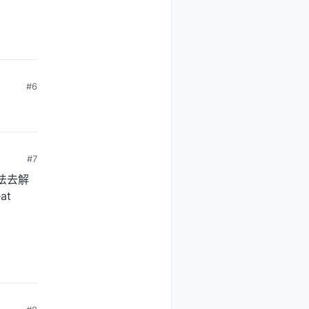
#6
#7
法去解
at