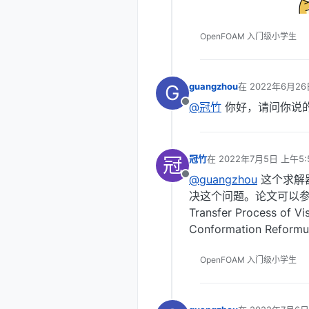
OpenFOAM 入门级小学生
G
guangzhou
在
2022年6月26
最后由 编辑
@冠竹
你好，请问你说
离线
冠
冠竹
在
2022年7月5日 上午5:
最后由 编辑
@guangzhou
这个求解
离线
决这个问题。论文可以参考张红
Transfer Process of V
Conformation Ref
OpenFOAM 入门级小学生