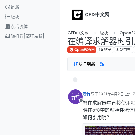
Skip to content
最新
CFD中文网
版块
东岳流体
CFD中文网
版块
OpenF
随机看[请狂点我]
在编译求解器时引
OpenFOAM
10
帖子
3
发布者
从旧到新
冠
冠竹
写于
2021年4月2日 上午7
最后由 编辑
想在求解器中直接使用粘
离线
明在of8中的粘弹性流
如何引用呢？