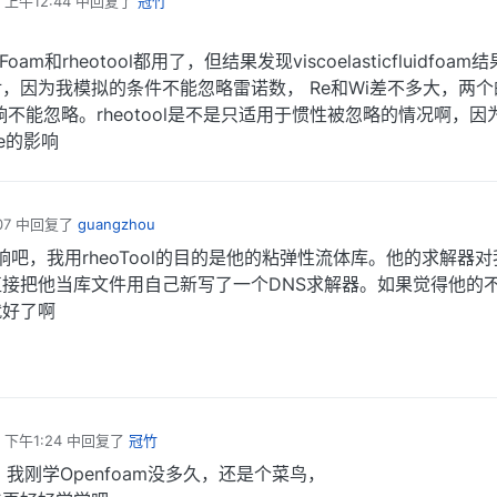
 上午12:44
中回复了
冠竹
uidFoam和rheotool都用了，但结果发现viscoelasticfluidfoa
全不对，因为我模拟的条件不能忽略雷诺数， Re和Wi差不多大，两
响不能忽略。rheotool是不是只适用于惯性被忽略的情况啊，因
e的影响
07
中回复了
guangzhou
吧，我用rheoTool的目的是他的粘弹性流体库。他的求解器
接把他当库文件用自己新写了一个DNS求解器。如果觉得他的
就好了啊
 下午1:24
中回复了
冠竹
我刚学Openfoam没多久，还是个菜鸟，