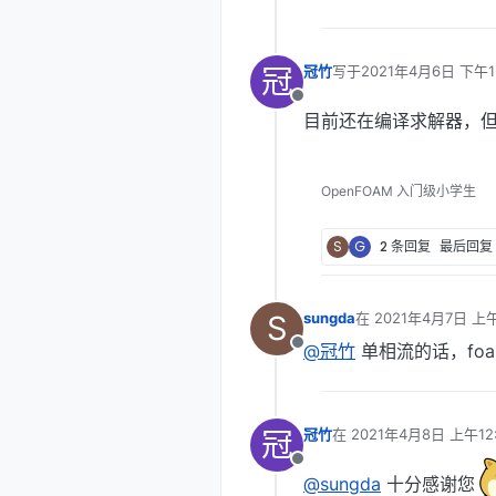
冠
冠竹
写于
2021年4月6日 下午1
最后由 编辑
离线
目前还在编译求解器，
OpenFOAM 入门级小学生
S
G
2 条回复
最后回复
S
sungda
在
2021年4月7日 上午
最后由 编辑
@冠竹
单相流的话，foam-
离线
冠
冠竹
在
2021年4月8日 上午12
最后由 编辑
离线
@sungda
十分感谢您