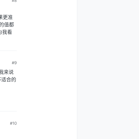
#8
m结果更准
个的值都
为我看
#9
对我来说
不适合的
#10