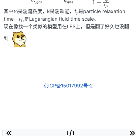
(1)
(
k
p
ν
a
t
,
r
p
t
i
a
c
r
l
e
t
i
k
c
g
l
e
a
ν
s
t
)
,
2
g
=
a
s
1
1
=
+
t
p
t
f
l
ν
t
t
p
其中
是湍流粘度，k是湍动能，
是particle relaxation
t
l
f
time，
是Lagarangian fluid time scale。
现在像找一个类似的模型用在LES上，但是翻了好久也没翻
到
京ICP备15017992号-2
1 / 1