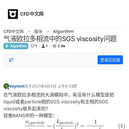
Skip to content
CFD中文网
CFD中文网
版块
Algorithm
气液欧拉多相流中的SGS viscosity问题
Algorithm
1
1
2.8k
登录后回复
Voynich
写于
2021年4月4日 上午9:33
V
最后由 Voynich 编辑
2021年4月4日 下午5:37
离线
在气液欧拉多相流的大涡模拟中，有没有什么模型是把
liquid或者particle相的SGS viscosity和主相的SGS
viscosity联系起来的？
就像RANS中的一种模型：