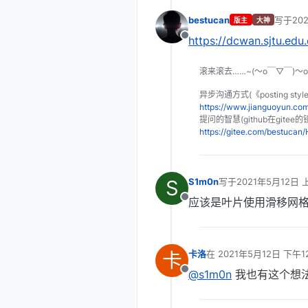
bestucan
写于
20
版主
大神
最后由 
https://dcwan.sjtu.edu.
离线
滚来滚去……~(～o￣▽￣)～
异步沟通方式(《posting sty
https://www.jianguoyun.c
提问的智慧(github在gitee的
https://gitee.com/bestuca
S
S1m0n
写于
2021年5月12日 
最后由 编辑
应该是叶片使用滑移网
离线
卡
卡洛
在
2021年5月12日 下午12
最后由 编辑
@s1m0n
我也有这个想
离线