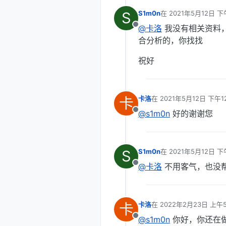
S
S1m0n
在
2021年5月12日 下午
最后由 编辑
@卡洛
我没有相关资料
离线
合分析的，你找找
祝好
卡
卡洛
在
2021年5月12日 下午12
最后由 编辑
@s1m0n
好的谢谢您
离线
S
S1m0n
在
2021年5月12日 下午
最后由 编辑
@卡洛
不用客气，也没
离线
卡
卡洛
在
2022年2月23日 上午5
最后由 编辑
@s1m0n
你好，你还在做
离线