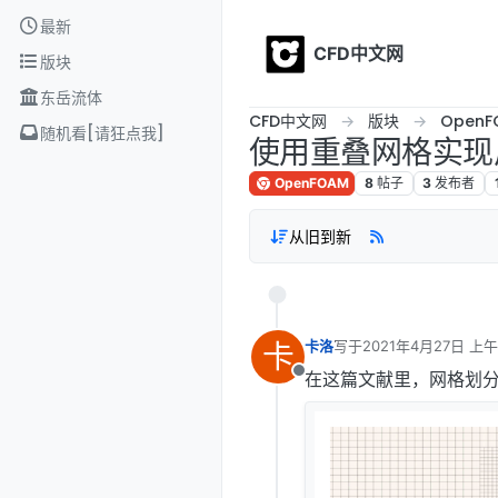
Skip to content
最新
CFD中文网
版块
东岳流体
CFD中文网
版块
OpenF
随机看[请狂点我]
使用重叠网格实现
OpenFOAM
8
帖子
3
发布者
从旧到新
卡
卡洛
写于
2021年4月27日 上午1
最后由 编辑
在这篇文献里，网格划
离线