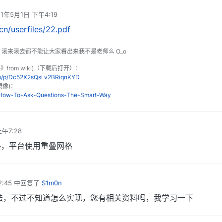
21年5月1日 下午4:19
编辑
cn/userfiles/22.pdf
o 滚来滚去都不能让大家看出来我不是老师么 O_o
le》from wiki)（下载后打开）：
om/p/Dc52X2sQsLv2BRiqnKYD
镜像)：
n/How-To-Ask-Questions-The-Smart-Way
上午7:28
格，平台使用重叠网格
:45
中回复了
S1m0n
法，不过不知道怎么实现，您有相关资料吗，我学习一下