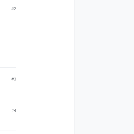
#2
#3
#4