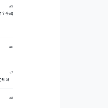
#5
这个全耦
#6
#7
的知识
#8