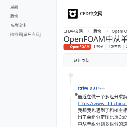
Skip to content
最新
CFD中文网
版块
东岳流体
CFD中文网
版块
OpenF
随机看[请狂点我]
OpenFOAM
OpenFOAM
1
帖子
1
发布者
从旧到新
strive_DUT
写于
最后由 编辑
最近在做一个多组分求解
离线
https://www.cfd-ch
我想我也遇到了和楼主相
出了单组分定压比热Cp
中从单组分到多组分的这