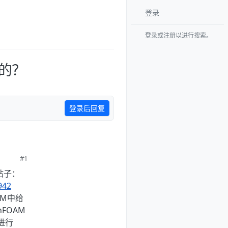
登录
登录或注册以进行搜索。
义的？
登录后回复
#1
帖子：
942
AM中给
FOAM
进行