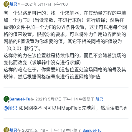
船只
写于
2021年5月17日 下午1:00
船
最后由 编辑
离线
有一个思路是可行的：找一个求解器，在其动量方程的中填
加一个力F项（当做常数，不进行求解）进行编译；然后在
算例0文件中加一个力F的边界条件设置，这里可以用每个网
格的值来设置。根据你的要求，可以将外力作用边界面处的
网格的F值设置为你想要的值，其它不相关网格的F值设为
（0,0,0）就行了。
这样你的力在该位置就是持续作用的，而且不会随着流场的
变化而改变（求解器中没有进行求解）
这样的难点在于，你需要知道各位置处流场网格的编号及其
规律，然后根据网格编号来进行设置网格的F值
Samuel-Tu
在
2021年5月17日 下午1:14
中回复了
船只
S
最后由 编辑
离线
@船只
如果网格不同可以用MapField先映射，然后读取F场
船只
在
2021年5月18日 上午1:18
中回复了
Samuel-Tu
船