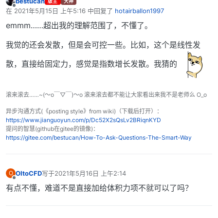
bestucan
版主
大神
离线
在
2021年5月15日 上午5:16
中回复了
hotairballon1997
最后由 编辑
emmm……超出我的理解范围了，不懂了。
我觉的还会发散，但是会可控一些。比如，这个是线性发
散，直接给固定力，感觉是指数增长发散。我猜的
滚来滚去……~(～o￣▽￣)～o 滚来滚去都不能让大家看出来我不是老师么 O_o
异步沟通方式(《posting style》from wiki)（下载后打开）：
https://www.jianguoyun.com/p/Dc52X2sQsLv2BRiqnKYD
提问的智慧(github在gitee的镜像)：
https://gitee.com/bestucan/How-To-Ask-Questions-The-Smart-Way
OItoCFD
写于
2021年5月16日 上午2:14
O
最后由 编辑
离线
有点不懂，难道不是直接加给体积力项不就可以了吗？