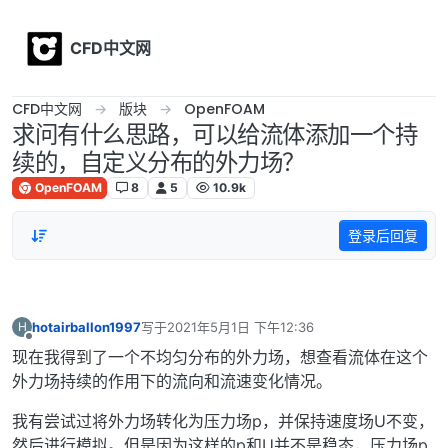
Skip to content
CFD中文网
CFD中文网
版块
OpenFOAM
求问有什么思路，可以给流体添加一个持
续的，自定义分布的外力场？
OpenFOAM
8
5
10.9k
登录后回复
hotairballon1997
写于
2021年5月1日 下午12:36
H
最后由 编辑
离线
现在我得到了一个不均匀分布的外力场，想查看流体在这个
外力场持续的作用下的流向和流速变化情况。
我有尝试过将外力场转化为压力场p，并保持速度场U不变，
然后进行模拟。但是因为这样的p和U并不是稳态，压力场p