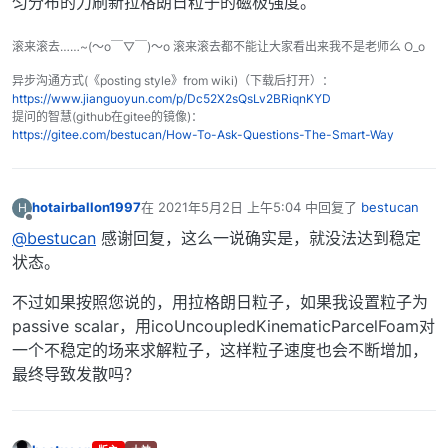
匀分布的力刷新拉格朗日粒子的磁极强度。
滚来滚去……~(～o￣▽￣)～o 滚来滚去都不能让大家看出来我不是老师么 O_o
异步沟通方式(《posting style》from wiki)（下载后打开）：
https://www.jianguoyun.com/p/Dc52X2sQsLv2BRiqnKYD
提问的智慧(github在gitee的镜像)：
https://gitee.com/bestucan/How-To-Ask-Questions-The-Smart-Way
hotairballon1997
在
2021年5月2日 上午5:04
中回复了
bestucan
H
最后由 编辑
离线
@bestucan
感谢回复，这么一说确实是，就没法达到稳定
状态。
不过如果按照您说的，用拉格朗日粒子，如果我设置粒子为
passive scalar，用icoUncoupledKinematicParcelFoam对
一个不稳定的场来求解粒子，这样粒子速度也会不断增加，
最终导致发散吗？