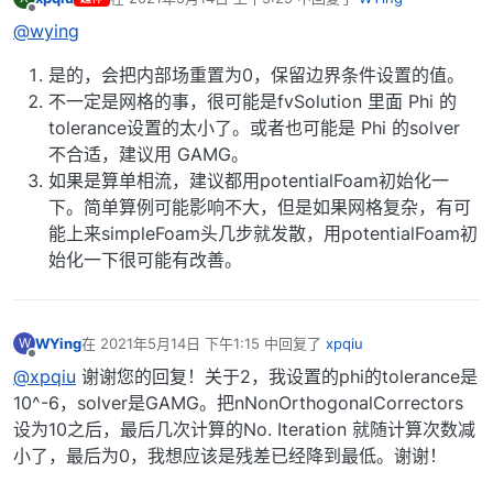
最后由 编辑
离线
@wying
是的，会把内部场重置为0，保留边界条件设置的值。
不一定是网格的事，很可能是fvSolution 里面 Phi 的
tolerance设置的太小了。或者也可能是 Phi 的solver
不合适，建议用 GAMG。
如果是算单相流，建议都用potentialFoam初始化一
下。简单算例可能影响不大，但是如果网格复杂，有可
能上来simpleFoam头几步就发散，用potentialFoam初
始化一下很可能有改善。
WYing
在
2021年5月14日 下午1:15
中回复了
xpqiu
W
最后由 编辑
离线
@xpqiu
谢谢您的回复！关于2，我设置的phi的tolerance是
10^-6，solver是GAMG。把nNonOrthogonalCorrectors
设为10之后，最后几次计算的No. Iteration 就随计算次数减
小了，最后为0，我想应该是残差已经降到最低。谢谢！