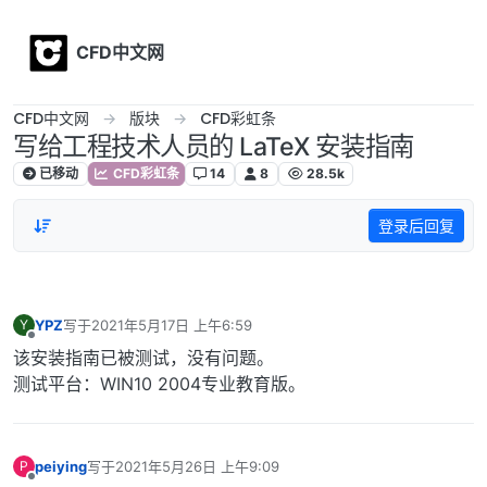
Skip to content
CFD中文网
CFD中文网
版块
CFD彩虹条
写给工程技术人员的 LaTeX 安装指南
已移动
CFD彩虹条
14
8
28.5k
登录后回复
YPZ
写于
2021年5月17日 上午6:59
Y
最后由 编辑
离线
该安装指南已被测试，没有问题。
测试平台：WIN10 2004专业教育版。
peiying
写于
2021年5月26日 上午9:09
P
最后由 编辑
离线