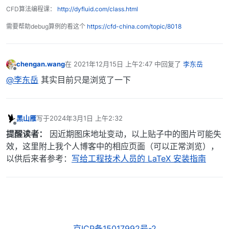
CFD算法编程课：
http://dyfluid.com/class.html
需要帮助debug算例的看这个
https://cfd-china.com/topic/8018
chengan.wang
在
2021年12月15日 上午2:47
中回复了
李东岳
最后由 编辑
离线
@李东岳
其实目前只是浏览了一下
黑山雁
写于
2024年3月1日 上午2:32
最后由 编辑
离线
提醒读者：
因近期图床地址变动，以上贴子中的图片可能失
效，这里附上我个人博客中的相应页面（可以正常浏览），
以供后来者参考：
写给工程技术人员的 LaTeX 安装指南
京ICP备15017992号-2