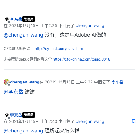
李东岳
管理员
离线
在
2021年12月15日 上午2:25
中回复了
chengan.wang
最后由 编辑
@chengan-wang
没有，这是用Adobe AI做的
CFD算法编程课：
http://dyfluid.com/class.html
需要帮助debug算例的看这个
https://cfd-china.com/topic/8018
chengan.wang
在
2021年12月15日 上午2:32
中回复了
李东岳
最后由 编辑
离线
@李东岳
谢谢
李东岳
管理员
离线
在
2021年12月15日 上午2:43
中回复了
chengan.wang
最后由 编辑
@chengan-wang
理解起来怎么样