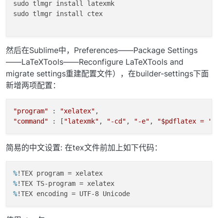
sudo tlmgr install latexmk

sudo tlmgr install ctex

然后在Sublime中，Preferences——Package Settings
——LaTeXTools——Reconfigure LaTeXTools and
migrate settings重建配置文件），在builder-settings下面
新增两项配置：
"program"
 : 
"xelatex"
"command"
 : [
"latexmk"
, 
"-cd"
, 
"-e"
, 
"$pdflatex = 'x
简易的中文设置: 在tex文件前加上如下代码：
%
!TEX program = xelatex
%
!TEX TS-program = xelatex
%
!TEX encoding = UTF-8 Unicode