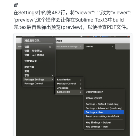
/usr/local/texlive/
2021
/texmf-dist/tex/latex/thuthes
置
/usr/local/texlive/
2021
/texmf-dist/tex/latex/thuthes
在Settings中的第487行，将"viewer": "",改为"viewer":
/usr/local/texlive/
2021
/texmf-dist/tex/latex/thuthes
"preview",这个操作会让你在Sublime Text3中build
/usr/local/texlive/
2021
/texmf-dist/tex/latex/thuthes
/usr/local/texlive/
完.tex后自动弹出预览(preview)，以便检查PDF文件。
2021
/texmf-dist/tex/latex/thuthes
/usr/local/texlive/
2021
/texmf-dist/tex/latex/thuthes
/usr/local/texlive/
2021
/texmf-dist/tex/latex/thuthes
/usr/local/texlive/
2021
/texmf-dist/tex/latex/thuthes
/usr/local/texlive/
2021
/texmf-dist/tex/latex/thuthes
/usr/local/texlive/
2021
/texmf-dist/tex/latex/thuthes
/usr/local/texlive/
2021
/texmf-dist/tex/latex/thuthes
/usr/local/texlive/
2021
/texmf-dist/tex/latex/thuthes
Warnings:

/Users/xxxxxx/Downloads/thuthesis-master/
data
/append
/Users/xxxxxxx/Downloads/thuthesis-master/thuthesis-
[Done!]
