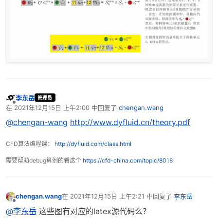
李东岳
管理员
离线
在
2021年12月15日 上午2:00
中回复了
chengan.wang
最后由 编辑
@chengan-wang
http://www.dyfluid.cn/theory.pdf
CFD算法编程课：
http://dyfluid.com/class.html
需要帮助debug算例的看这个
https://cfd-china.com/topic/8018
chengan.wang
在
2021年12月15日 上午2:21
中回复了
李东岳
最后由 编辑
离线
@李东岳
这些图有对应的latex源代码么？