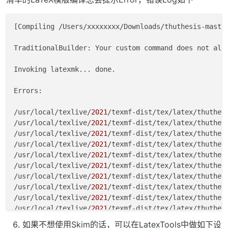
[Compiling /Users/xxxxxxxx/Downloads/thuthesis-master
TraditionalBuilder: Your custom command does not allo
Invoking latexmk... done.

Errors:

/usr/local/texlive/
2021
/texmf-dist/tex/latex/thuthes
/usr/local/texlive/
2021
/texmf-dist/tex/latex/thuthes
/usr/local/texlive/
2021
/texmf-dist/tex/latex/thuthes
/usr/local/texlive/
2021
/texmf-dist/tex/latex/thuthes
/usr/local/texlive/
2021
/texmf-dist/tex/latex/thuthes
/usr/local/texlive/
2021
/texmf-dist/tex/latex/thuthes
/usr/local/texlive/
2021
/texmf-dist/tex/latex/thuthes
/usr/local/texlive/
2021
/texmf-dist/tex/latex/thuthes
/usr/local/texlive/
2021
/texmf-dist/tex/latex/thuthes
/usr/local/texlive/
2021
/texmf-dist/tex/latex/thuthes
/usr/local/texlive/
2021
/texmf-dist/tex/latex/thuthes
如果不想使用Skim的话，可以在LatexTools中做如下设