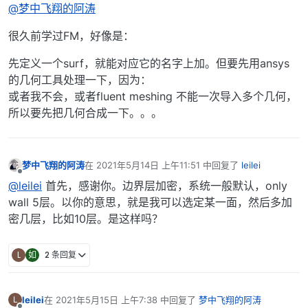
@梦中飞翔的阿涛
很久前学过FM，好像是：
先定义一个surf，就能对应它的名字上加。但要先用ansys
的几何工具处理一下，因为：
或者我不会，或者fluent meshing 不能一次导入多个几何，
所以要先把几何合成一下。。。
梦中飞翔的阿涛
在
2021年5月14日 上午11:51
中回复了
leilei
最后由 编辑
离线
@leilei
首先，感谢你。边界层加密，系统一般默认，only
wall 5层。以你的意思，就是我可以选定某一面，然后多加
密几层，比如10层。是这样吗？
L
如
2 条回复
leilei
在
2021年5月15日 上午7:38
中回复了
梦中飞翔的阿涛
L
最后由 编辑