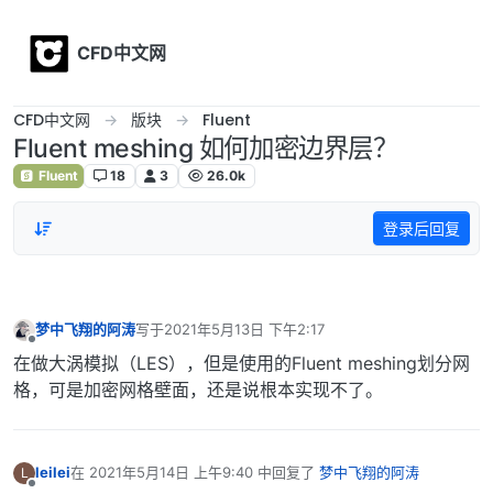
Skip to content
CFD中文网
CFD中文网
版块
Fluent
Fluent meshing 如何加密边界层？
Fluent
18
3
26.0k
登录后回复
梦中飞翔的阿涛
写于
2021年5月13日 下午2:17
最后由 编辑
离线
在做大涡模拟（LES），但是使用的Fluent meshing划分网
格，可是加密网格壁面，还是说根本实现不了。
leilei
在
2021年5月14日 上午9:40
中回复了
梦中飞翔的阿涛
L
最后由 编辑
离线