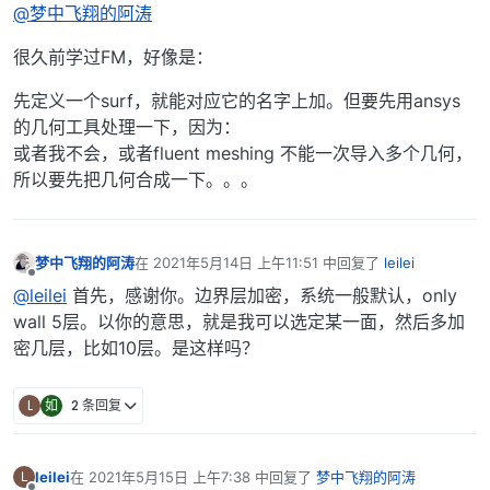
@梦中飞翔的阿涛
很久前学过FM，好像是：
先定义一个surf，就能对应它的名字上加。但要先用ansys
的几何工具处理一下，因为：
或者我不会，或者fluent meshing 不能一次导入多个几何，
所以要先把几何合成一下。。。
梦中飞翔的阿涛
在
2021年5月14日 上午11:51
中回复了
leilei
最后由 编辑
离线
@leilei
首先，感谢你。边界层加密，系统一般默认，only
wall 5层。以你的意思，就是我可以选定某一面，然后多加
密几层，比如10层。是这样吗？
L
如
2 条回复
leilei
在
2021年5月15日 上午7:38
中回复了
梦中飞翔的阿涛
L
最后由 编辑