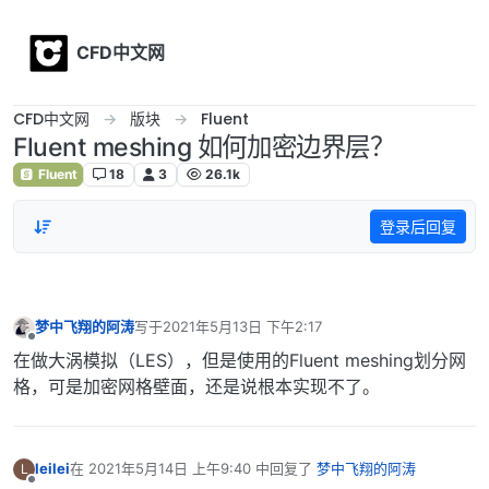
Skip to content
CFD中文网
CFD中文网
版块
Fluent
Fluent meshing 如何加密边界层？
Fluent
18
3
26.1k
登录后回复
梦中飞翔的阿涛
写于
2021年5月13日 下午2:17
最后由 编辑
离线
在做大涡模拟（LES），但是使用的Fluent meshing划分网
格，可是加密网格壁面，还是说根本实现不了。
leilei
在
2021年5月14日 上午9:40
中回复了
梦中飞翔的阿涛
L
最后由 编辑
离线