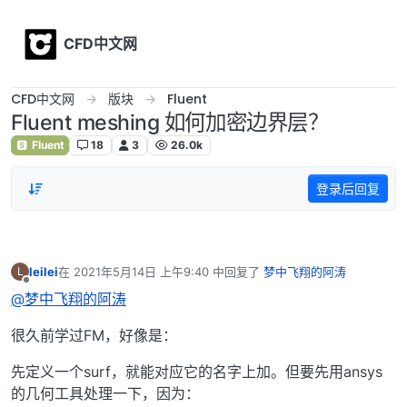
Skip to content
CFD中文网
CFD中文网
版块
Fluent
Fluent meshing 如何加密边界层？
Fluent
18
3
26.0k
登录后回复
leilei
在
2021年5月14日 上午9:40
中回复了
梦中飞翔的阿涛
L
最后由 编辑
离线
@梦中飞翔的阿涛
很久前学过FM，好像是：
先定义一个surf，就能对应它的名字上加。但要先用ansys
的几何工具处理一下，因为：