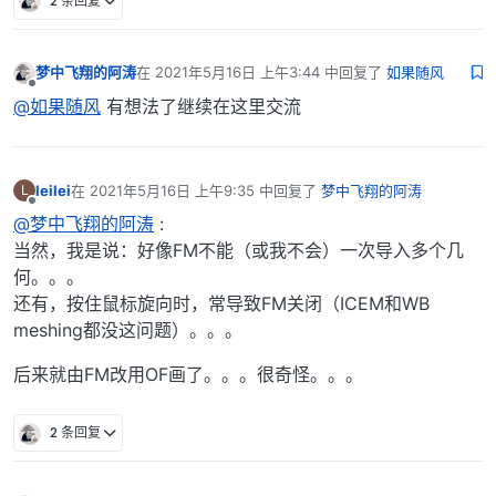
2 条回复
梦中飞翔的阿涛
在
2021年5月16日 上午3:44
中回复了
如果随风
最后由 编辑
离线
@如果随风
有想法了继续在这里交流
leilei
在
2021年5月16日 上午9:35
中回复了
梦中飞翔的阿涛
L
最后由 编辑
离线
@梦中飞翔的阿涛
:
当然，我是说：好像FM不能（或我不会）一次导入多个几
何。。。
还有，按住鼠标旋向时，常导致FM关闭（ICEM和WB
meshing都没这问题）。。。
后来就由FM改用OF画了。。。很奇怪。。。
2 条回复