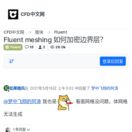
Skip to content
CFD中文网
CFD中文网
版块
Fluent
Fluent meshing 如何加密边界层？
Fluent
18
3
26.0k
登录后回复
如果随风
在
2021年5月16日 上午3:02
中回复了
梦中飞翔的阿涛
如
最后由 编辑
离线
@梦中飞翔的阿涛
我也是
看面网格没问题，体网格
无法生成
1 条回复