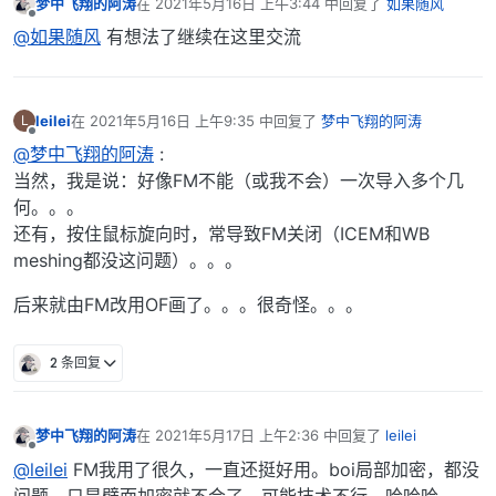
梦中飞翔的阿涛
在
2021年5月16日 上午3:44
中回复了
如果随风
最后由 编辑
离线
@如果随风
有想法了继续在这里交流
leilei
在
2021年5月16日 上午9:35
中回复了
梦中飞翔的阿涛
L
最后由 编辑
离线
@梦中飞翔的阿涛
:
当然，我是说：好像FM不能（或我不会）一次导入多个几
何。。。
还有，按住鼠标旋向时，常导致FM关闭（ICEM和WB
meshing都没这问题）。。。
后来就由FM改用OF画了。。。很奇怪。。。
2 条回复
梦中飞翔的阿涛
在
2021年5月17日 上午2:36
中回复了
leilei
最后由 编辑
离线
@leilei
FM我用了很久，一直还挺好用。boi局部加密，都没
问题。只是壁面加密就不会了，可能技术不行，哈哈哈