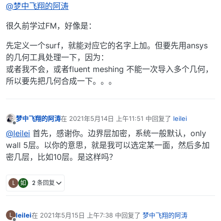
@梦中飞翔的阿涛
很久前学过FM，好像是：
先定义一个surf，就能对应它的名字上加。但要先用ansys
的几何工具处理一下，因为：
或者我不会，或者fluent meshing 不能一次导入多个几何，
所以要先把几何合成一下。。。
梦中飞翔的阿涛
在
2021年5月14日 上午11:51
中回复了
leilei
最后由 编辑
离线
@leilei
首先，感谢你。边界层加密，系统一般默认，only
wall 5层。以你的意思，就是我可以选定某一面，然后多加
密几层，比如10层。是这样吗？
L
如
2 条回复
leilei
在
2021年5月15日 上午7:38
中回复了
梦中飞翔的阿涛
L
最后由 编辑