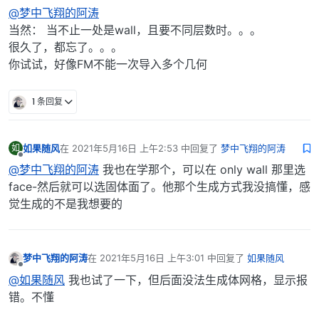
离线
@梦中飞翔的阿涛
当然： 当不止一处是wall，且要不同层数时。。。
很久了，都忘了。。。
你试试，好像FM不能一次导入多个几何
1 条回复
如果随风
在
2021年5月16日 上午2:53
中回复了
梦中飞翔的阿涛
如
最后由 编辑
离线
@梦中飞翔的阿涛
我也在学那个，可以在 only wall 那里选
face-然后就可以选固体面了。他那个生成方式我没搞懂，感
觉生成的不是我想要的
梦中飞翔的阿涛
在
2021年5月16日 上午3:01
中回复了
如果随风
最后由 编辑
离线
@如果随风
我也试了一下，但后面没法生成体网格，显示报
错。不懂