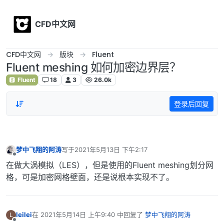
Skip to content
CFD中文网
CFD中文网
版块
Fluent
Fluent meshing 如何加密边界层？
Fluent
18
3
26.0k
登录后回复
梦中飞翔的阿涛
写于
2021年5月13日 下午2:17
最后由 编辑
离线
在做大涡模拟（LES），但是使用的Fluent meshing划分网
格，可是加密网格壁面，还是说根本实现不了。
leilei
在
2021年5月14日 上午9:40
中回复了
梦中飞翔的阿涛
L
最后由 编辑
离线