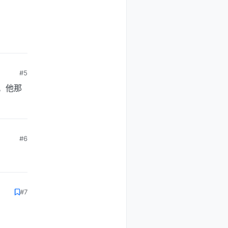
#5
了。他那
#6
#7