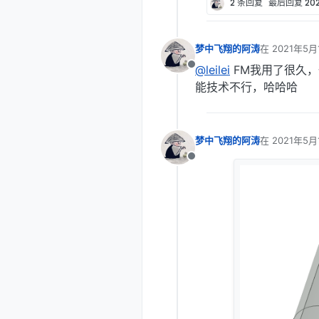
2 条回复
最后回复
20
梦中飞翔的阿涛
在
2021年5月
最后由 编辑
@leilei
FM我用了很久，
离线
能技术不行，哈哈哈
梦中飞翔的阿涛
在
2021年5月
最后由 编辑
离线