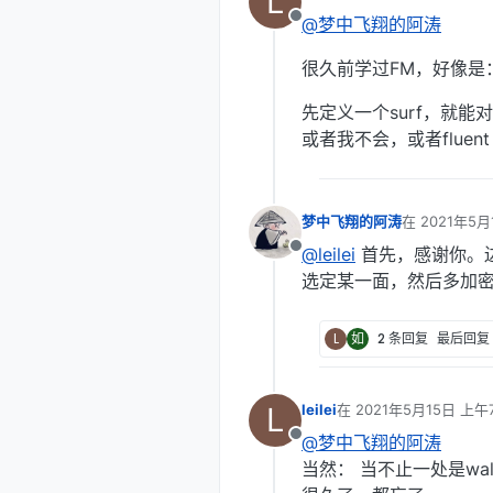
L
最后由 编辑
@梦中飞翔的阿涛
离线
很久前学过FM，好像是
先定义一个surf，就能
或者我不会，或者flue
梦中飞翔的阿涛
在
2021年5月
最后由 编辑
@leilei
首先，感谢你。边
离线
选定某一面，然后多加密
L
如
2 条回复
最后回复
L
leilei
在
2021年5月15日 上午7
最后由 编辑
@梦中飞翔的阿涛
离线
当然： 当不止一处是wa