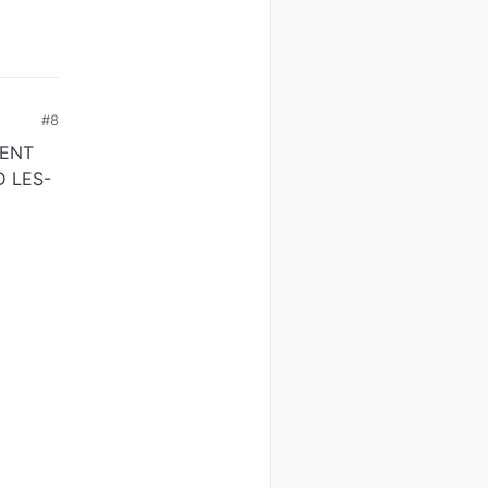
#8
ENT
 LES-