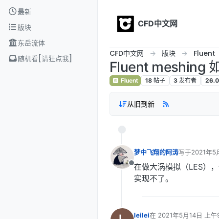
Skip to content
最新
CFD中文网
版块
东岳流体
CFD中文网
版块
Fluent
随机看[请狂点我]
Fluent meshi
Fluent
18
帖子
3
发布者
26.0
从旧到新
梦中飞翔的阿涛
写于
2021年5
最后由 编辑
在做大涡模拟（LES），
离线
实现不了。
leilei
在
2021年5月14日 上午9