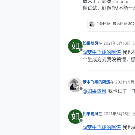
很久了，都忘了。。。
你试试，好像FM不能一
1 条回复
最后回复
20
如
如果随风
在
2021年5月16日 
最后由 编辑
@梦中飞翔的阿涛
我也在
离线
个生成方式我没搞懂，
梦中飞翔的阿涛
在
2021年5月
最后由 编辑
@如果随风
我也试了一
离线
如
如果随风
在
2021年5月16日 
最后由 编辑
离线
@梦中飞翔的阿涛
我也