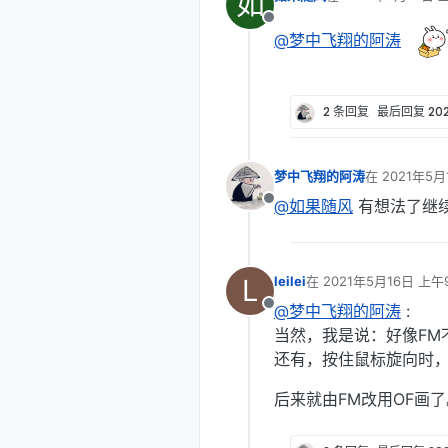
如
最后由 编辑
离线
@梦中飞翔的阿涛
2 条回复
最后回复
20
梦中飞翔的阿涛
在
2021年5月
最后由 编辑
@如果随风
有想法了继
离线
L
leilei
在
2021年5月16日 上午9
最后由 编辑
@梦中飞翔的阿涛
:
离线
当然，我是说：好像FM
还有，按住鼠标旋向时，常
后来就由FM改用OF画