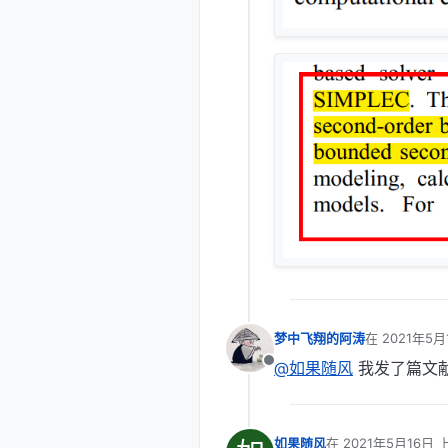
梦中飞翔的阿涛
在
2021年5月
最后由 编辑
@如果随风
我发了篇文
离线
如果随风
在
2021年5月16日 上