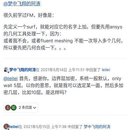
@梦中飞翔的阿涛
很久前学过FM，好像是：
先定义一个surf，就能对应它的名字上加。但要先用ansys
的几何工具处理一下，因为：
或者我不会，或者fluent meshing 不能一次导入多个几何，
所以要先把几何合成一下。。。
梦中飞翔的阿涛
在
2021年5月14日 上午11:51
中回复了
leilei
最后由 编辑
离线
@leilei
首先，感谢你。边界层加密，系统一般默认，only
wall 5层。以你的意思，就是我可以选定某一面，然后多加
密几层，比如10层。是这样吗？
L
如
2 条回复
leilei
在
2021年5月15日 上午7:38
中回复了
梦中飞翔的阿涛
L
最后由 编辑