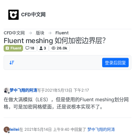
Skip to content
CFD中文网
CFD中文网
版块
Fluent
Fluent meshing 如何加密边界层？
Fluent
18
3
26.0k
登录后回复
梦中飞翔的阿涛
写于
2021年5月13日 下午2:17
最后由 编辑
离线
在做大涡模拟（LES），但是使用的Fluent meshing划分网
格，可是加密网格壁面，还是说根本实现不了。
leilei
在
2021年5月14日 上午9:40
中回复了
梦中飞翔的阿涛
L
最后由 编辑
离线