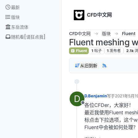
Skip to content
最新
CFD中文网
版块
东岳流体
CFD中文网
版块
Fluent
随机看[请狂点我]
Fluent meshi
Fluent
1
帖子
1
发布者
2.1k
从旧到新
D
D.Benjamin
写于
2021年5月1
最后由 编辑
各位CFDer，大家好！
离线
最近我使用Fluent m
标点击下拉选项，这个wr
Fluent中会被如何处理？