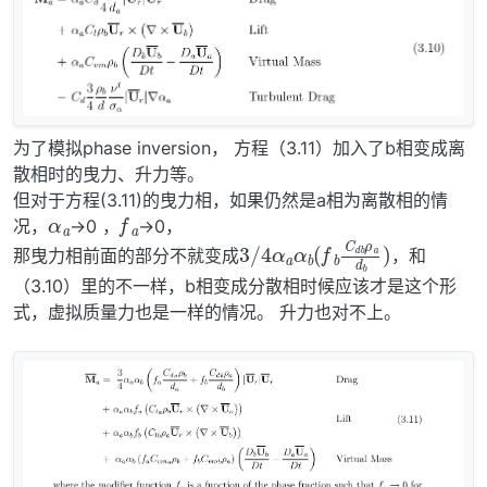
为了模拟phase inversion， 方程（3.11）加入了b相变成离
散相时的曳力、升力等。
α
a
但对于方程(3.11)的曳力相，如果仍然是a相为离散相的情
f
a
况，
→0 ，
→0，
3
b
/
ρ
4
a
α
d
a
b
α
)
b
(
f
b
C
d
那曳力相前面的部分不就变成
，和
（3.10）里的不一样，b相变成分散相时候应该才是这个形
式，虚拟质量力也是一样的情况。 升力也对不上。