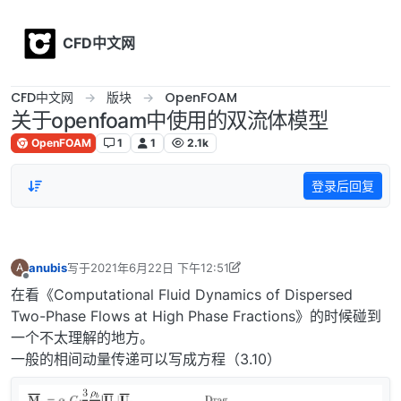
Skip to content
CFD中文网
CFD中文网
版块
OpenFOAM
关于openfoam中使用的双流体模型
OpenFOAM
1
1
2.1k
登录后回复
anubis
写于
2021年6月22日 下午12:51
A
最后由 anubis 编辑
2021年6月22日 下午8:54
离线
在看《Computational Fluid Dynamics of Dispersed
Two-Phase Flows at High Phase Fractions》的时候碰到
一个不太理解的地方。
一般的相间动量传递可以写成方程（3.10）