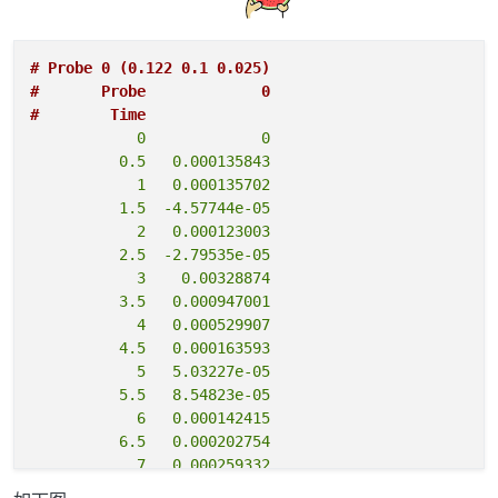
# Probe 0 (0.122 0.1 0.025)
#       Probe             0
#        Time
            0             0

          0.5   0.000135843

            1   0.000135702

          1.5  -4.57744e-05

            2   0.000123003

          2.5  -2.79535e-05

            3    0.00328874

          3.5   0.000947001

            4   0.000529907

          4.5   0.000163593

            5   5.03227e-05

          5.5   8.54823e-05

            6   0.000142415

          6.5   0.000202754

            7   0.000259332

          7.5   0.000322295
