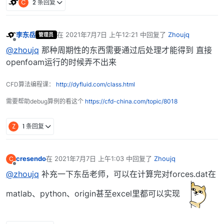
C
2 条回复
李东岳
在
2021年7月7日 上午12:21
中回复了
Zhoujq
管理员
最后由 编辑
离线
@zhoujq
那种周期性的东西需要通过后处理才能得到 直接
openfoam运行的时候弄不出来
CFD算法编程课：
http://dyfluid.com/class.html
需要帮助debug算例的看这个
https://cfd-china.com/topic/8018
Z
1 条回复
cresendo
在
2021年7月7日 上午1:03
中回复了
Zhoujq
C
最后由 编辑
离线
@zhoujq
补充一下东岳老师，可以在计算完对forces.dat在
matlab、python、origin甚至excel里都可以实现