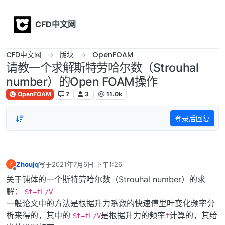
Skip to content
CFD中文网
CFD中文网
版块
OpenFOAM
请教一个求解斯特劳哈尔数（Strouhal
number）的Open FOAM操作
OpenFOAM
7
3
11.0k
登录后回复
Zhoujq
写于
2021年7月6日 下午1:26
Z
最后由 编辑
离线
关于钝体的一个斯特劳哈尔数（Strouhal number）的求
解：
St=fL/V
一般论文中的方法是根据升力系数的快速傅里叶变化频率分
析来得的，其中的
是根据升力的频率
计算的，其给
St=fL/V
f