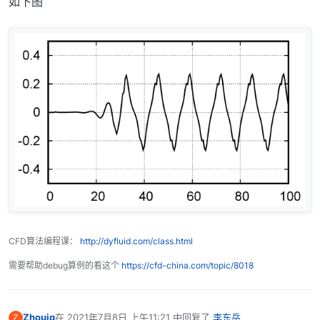
如下图
            8   0.000411347

          8.5   0.000550698

            9   0.000756106

          9.5     0.0010256

           10    0.00133246

         10.5    0.00162223

           11    0.00181988

         11.5    0.00183703

           12    0.00159657

         12.5    0.00105721

           13   0.000239534

         13.5  -0.000755836

           14    -0.0017403

         14.5   -0.00245631

           15   -0.00261804

         15.5   -0.00198289

CFD算法编程课：
http://dyfluid.com/class.html
           16  -0.000446355

         16.5     0.0018778

需要帮助debug算例的看这个
https://cfd-china.com/topic/8018
           17    0.00459975

         17.5     0.0070047

           18    0.00824328

Zhoujq
在
2021年7月8日 上午11:21
中回复了
李东岳
Z