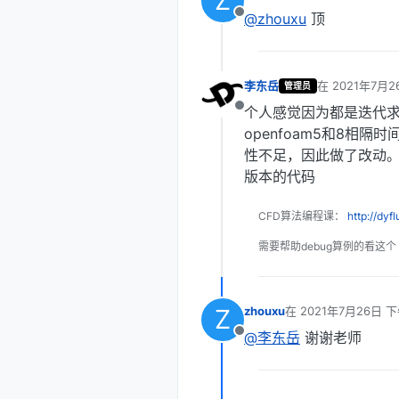
Z
@zhouxu
顶
离线
李东岳
在
2021年7月2
管理员
最后由 编辑
个人感觉因为都是迭代
离线
openfoam5和8相
性不足，因此做了改动。
版本的代码
CFD算法编程课：
http://dyf
需要帮助debug算例的看这个
Z
zhouxu
在
2021年7月26日 下
最后由 编辑
@李东岳
谢谢老师
离线