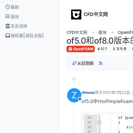
Skip to content
最新
CFD中文网
版块
东岳流体
CFD中文网
版块
OpenF
随机看[请狂点我]
of5.0和of8.0
OpenFOAM
4
帖子
2
发布者
从旧到新
Z
zhouxu
写于
2021年7月22日 
最后由 李东岳 编辑
2
of5.0中rhoPimpl
离线