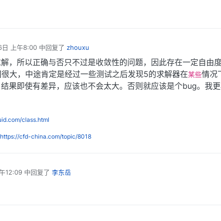
6日 上午8:00
中回复了
zhouxu
求解，所以正确与否只不过是收敛性的问题，因此存在一定自由
隔时间很大，中途肯定是经过一些测试之后发现5的求解器在
情况
某些
结果即使有差异，应该也不会太大。否则就应该是个bug。我
luid.com/class.html
https://cfd-china.com/topic/8018
午12:09
中回复了
李东岳