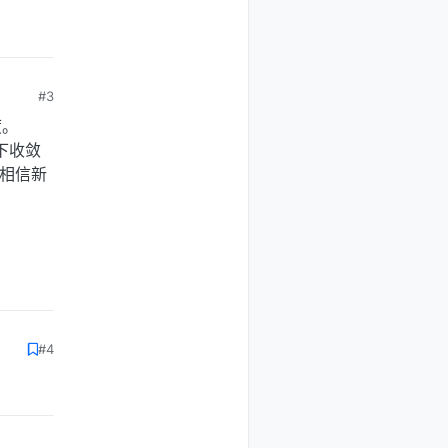
#3
度。
下收敛
更相信新
#4