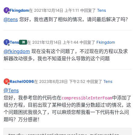
{

   fields.
add
(Y[i]);

Fkingdom
在
2021年12月14日 上午1:11
中回复了
Tens
F
最后由 编辑
}

离线
@tens
您好，我也遇到了相似的情况，请问最后解决了吗？
surfaceScalarField 
alpharho2
(

IOobject
Tens
在
2021年12月14日 上午1:44
中回复了
Fkingdom
T
神
最后由 编辑
   (

离线
@fkingdom
现在没有这个问题了，不过现在的方程以及求
"alphaRho2Phi"
,

解器改动很多，我也不知道是什么导致的这个问题
       runTime.
timeName
(),

       mesh,

IOobject
::READ_IF_PRESENT,

IOobject
::AUTO_WRITE

Rachel0096
在
2023年6月28日 下午2:52
中回复了
Tens
R
最后由 编辑
   ),

离线
@Tens
   alpha2*rho2

您好，我参考您的代码也在
中添加了
);

compressibleInterFoam
组分方程，目前出现了某种组分的质量分数超过1的情况，这
surfaceScalarField 
alphaRho2Phi
个问题困扰我很久了，可以麻烦您帮我看一下代码有什么问
(

题吗？万分感谢！
IOobject
   (
