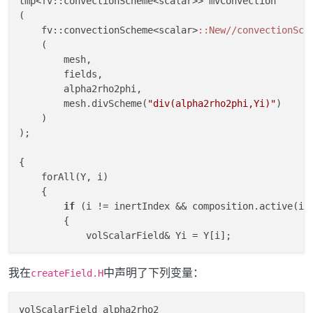
tmp<fv::convectionScheme<scalar>> mvConvection

"alphaRho2Phi"
,

       runTime.
(

timeName
(),

       mesh,

    fv::convectionScheme<scalar>
:
:New//convectionSch
    (

IOobject
::READ_IF_PRESENT,

        mesh,

IOobject
::AUTO_WRITE

   ),

        fields,

   fvc::
        alpha2rho2phi,

interpolate
(alpha2*rho2)*phi

        mesh.divScheme(
"div(alpha2rho2phi,Yi)"
)

    )

);

{

    forAll(Y, i)

    {

if
 (i != inertIndex && composition.active(i))
        {

            volScalarField& Yi = Y[i];

            fvScalarMatrix YEqn

我在
中声明了下列变量：
createField.H
            (

                fvm::ddt(alpha2rho2, Yi)

              + mvConvection->fvmDiv(alpha2rho2phi, Y
volScalarField alpha2rho2
