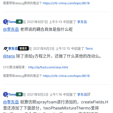
需要帮助debug算例的看这个
https://cfd-china.com/topic/8018
            Yi.max(0.0);

            Yt += Yi;

Tens
在
2021年8月1日 上午5:13
中回复了
李东岳
T
神
最后由 编辑
离线
@李东岳
老师说的耦合具体是指什么呢
    Y[inertIndex] = scalar(1) - Yt;

李东岳
在
2021年8月2日 上午12:15
中回复了
Tens
管理员
最后由 编辑
离线
@tens
除了添加y方程之外，还做了什么其他的改动么。
CFD算法编程课：
http://dyfluid.com/class.html
需要帮助debug算例的看这个
https://cfd-china.com/topic/8018
Tens
在
2021年8月2日 上午1:16
中回复了
李东岳
T
神
最后由 Tens 编辑
2021年8月2日 上午9:18
离线
@李东岳
就算仿照sprayfoam进行添加的，createFields.H
里还添加了下面部分，twoPhaseMixtureThermo里将