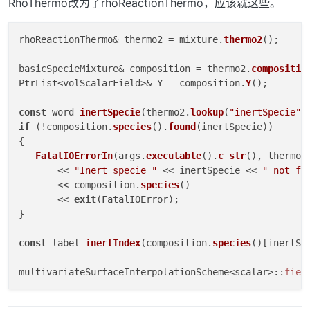
RhoThermo改为了rhoReactionThermo，应该就这些。
rhoReactionThermo& thermo2 = mixture.
thermo2
();

basicSpecieMixture& composition = thermo2.
compositio
PtrList<volScalarField>& Y = composition.
Y
();

const
 word 
inertSpecie
(thermo2.
lookup
(
"inertSpecie"
if
 (!composition.
species
().
found
(inertSpecie))

{

FatalIOErrorIn
(args.
executable
().
c_str
(), thermo2)
       << 
"Inert specie "
 << inertSpecie << 
" not fo
       << composition.
species
()

       << 
exit
(FatalIOError);

}

const
 label 
inertIndex
(composition.
species
()[inertSpe
multivariateSurfaceInterpolationScheme<scalar>::
fiel
forAll
(Y, i)
