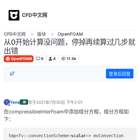
Skip to content
CFD中文网
CFD中文网
版块
OpenFOAM
从0开始计算没问题，停掉再续算过几步就
出错
OpenFOAM
9
4
11.5k
登录后回复
Tens
写于
2021年7月30日 下午2:01
T
神
最后由 编辑
离线
在compressibleInterFoam中添加组分方程，组分方程如
下：
tmp
<fv::convectionScheme
<
scalar
>
> mvConvection
