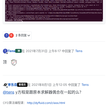
        {

            fvScalarMatrix YEqn

            (

                fvm::ddt(alpharho2, Yi)

              + mvConvection->fvmDiv(alpharho2Phi, Yi
T
R
2 条回复
              - fvm::laplacian(alphamuEff, Yi)

             ==

                parcels.SYi(i, Yi)

              + combustion->R(Yi)

Tens
在
2021年7月31日 上午6:17
中回复了
Tens
T
神
最后由 编辑
离线
              + fvOptions(alpharho2, Yi)

顶
李东岳
在
2021年8月1日 上午12:05
中回复了
Tens
管理员
最后由 编辑
离线
@tens
y方程是跟原本求解器偶合在一起的么？
CFD算法编程课：
http://dyfluid.com/class.html