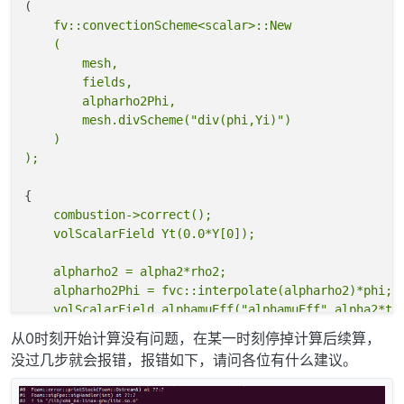
    fv::convectionScheme<scalar>::New

    (

        mesh,

        fields,

        alpharho2Phi,

        mesh.divScheme("div(phi,Yi)")

    )

    combustion->correct();

    alpharho2 = alpha2*rho2;

    alpharho2Phi = fvc::interpolate(alpharho2)*phi;

从0时刻开始计算没有问题，在某一时刻停掉计算后续算，
    forAll(Y, i)

没过几步就会报错，报错如下，请问各位有什么建议。
    {

        if (i != inertIndex && composition.active(i))