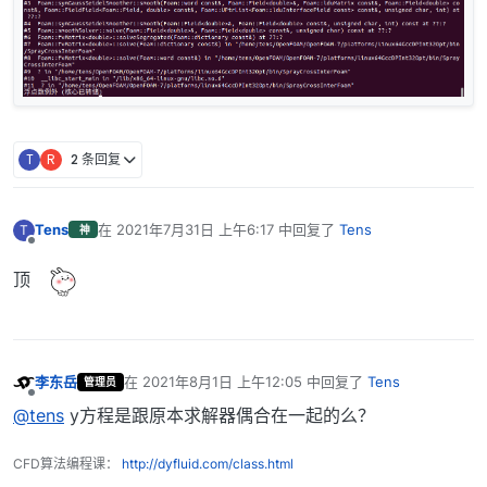
        {

            fvScalarMatrix YEqn

            (

                fvm::ddt(alpharho2, Yi)

              + mvConvection->fvmDiv(alpharho2Phi, Yi
T
R
2 条回复
              - fvm::laplacian(alphamuEff, Yi)

             ==

                parcels.SYi(i, Yi)

              + combustion->R(Yi)

Tens
在
2021年7月31日 上午6:17
中回复了
Tens
T
神
最后由 编辑
离线
              + fvOptions(alpharho2, Yi)

顶
李东岳
在
2021年8月1日 上午12:05
中回复了
Tens
管理员
最后由 编辑
离线
@tens
y方程是跟原本求解器偶合在一起的么？
CFD算法编程课：
http://dyfluid.com/class.html