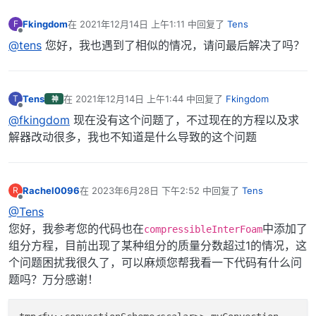
{

   fields.
add
(Y[i]);

Fkingdom
在
2021年12月14日 上午1:11
中回复了
Tens
F
最后由 编辑
}

离线
@tens
您好，我也遇到了相似的情况，请问最后解决了吗？
surfaceScalarField 
alpharho2
(

IOobject
Tens
在
2021年12月14日 上午1:44
中回复了
Fkingdom
T
神
最后由 编辑
   (

离线
@fkingdom
现在没有这个问题了，不过现在的方程以及求
"alphaRho2Phi"
,

解器改动很多，我也不知道是什么导致的这个问题
       runTime.
timeName
(),

       mesh,

IOobject
::READ_IF_PRESENT,

IOobject
::AUTO_WRITE

Rachel0096
在
2023年6月28日 下午2:52
中回复了
Tens
R
最后由 编辑
   ),

离线
@Tens
   alpha2*rho2

您好，我参考您的代码也在
中添加了
);

compressibleInterFoam
组分方程，目前出现了某种组分的质量分数超过1的情况，这
surfaceScalarField 
alphaRho2Phi
个问题困扰我很久了，可以麻烦您帮我看一下代码有什么问
(

题吗？万分感谢！
IOobject
   (
