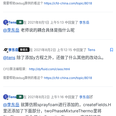
需要帮助debug算例的看这个
https://cfd-china.com/topic/8018
            Yi.max(0.0);

            Yt += Yi;

Tens
在
2021年8月1日 上午5:13
中回复了
李东岳
T
神
最后由 编辑
离线
@李东岳
老师说的耦合具体是指什么呢
    Y[inertIndex] = scalar(1) - Yt;

李东岳
在
2021年8月2日 上午12:15
中回复了
Tens
管理员
最后由 编辑
离线
@tens
除了添加y方程之外，还做了什么其他的改动么。
CFD算法编程课：
http://dyfluid.com/class.html
需要帮助debug算例的看这个
https://cfd-china.com/topic/8018
Tens
在
2021年8月2日 上午1:16
中回复了
李东岳
T
神
最后由 Tens 编辑
2021年8月2日 上午9:18
离线
@李东岳
就算仿照sprayfoam进行添加的，createFields.H
里还添加了下面部分，twoPhaseMixtureThermo里将