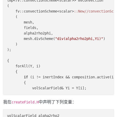
tmp<fv::convectionScheme<scalar>> mvConvection

"alphaRho2Phi"
,

       runTime.
(

timeName
(),

       mesh,

    fv::convectionScheme<scalar>
:
:New//convectionSch
    (

IOobject
::READ_IF_PRESENT,

        mesh,

IOobject
::AUTO_WRITE

   ),

        fields,

   fvc::
        alpha2rho2phi,

interpolate
(alpha2*rho2)*phi

        mesh.divScheme(
"div(alpha2rho2phi,Yi)"
)

    )

);

{

    forAll(Y, i)

    {

if
 (i != inertIndex && composition.active(i))
        {

            volScalarField& Yi = Y[i];

            fvScalarMatrix YEqn

我在
中声明了下列变量：
createField.H
            (

                fvm::ddt(alpha2rho2, Yi)

              + mvConvection->fvmDiv(alpha2rho2phi, Y
volScalarField alpha2rho2
