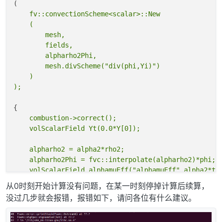
    fv::convectionScheme<scalar>::New

    (

        mesh,

        fields,

        alpharho2Phi,

        mesh.divScheme("div(phi,Yi)")

    )

    combustion->correct();

    alpharho2 = alpha2*rho2;

    alpharho2Phi = fvc::interpolate(alpharho2)*phi;

从0时刻开始计算没有问题，在某一时刻停掉计算后续算，
    forAll(Y, i)

没过几步就会报错，报错如下，请问各位有什么建议。
    {

        if (i != inertIndex && composition.active(i))