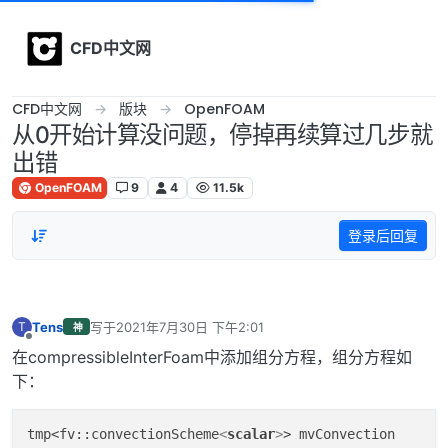
Skip to content
CFD中文网
CFD中文网
版块
OpenFOAM
从0开始计算没问题，停掉再续算过几步就
出错
OpenFOAM
9
4
11.5k
登录后回复
Tens
写于
2021年7月30日 下午2:01
T
神
最后由 编辑
离线
在compressibleInterFoam中添加组分方程，组分方程如
下：
tmp
<fv::convectionScheme
<
scalar
>
> mvConvection
