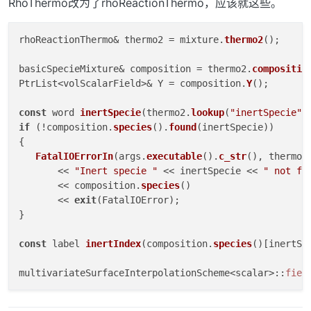
RhoThermo改为了rhoReactionThermo，应该就这些。
rhoReactionThermo& thermo2 = mixture.
thermo2
();

basicSpecieMixture& composition = thermo2.
compositio
PtrList<volScalarField>& Y = composition.
Y
();

const
 word 
inertSpecie
(thermo2.
lookup
(
"inertSpecie"
if
 (!composition.
species
().
found
(inertSpecie))

{

FatalIOErrorIn
(args.
executable
().
c_str
(), thermo2)
       << 
"Inert specie "
 << inertSpecie << 
" not fo
       << composition.
species
()

       << 
exit
(FatalIOError);

}

const
 label 
inertIndex
(composition.
species
()[inertSpe
multivariateSurfaceInterpolationScheme<scalar>::
fiel
forAll
(Y, i)
