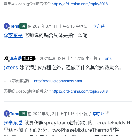
需要帮助debug算例的看这个
https://cfd-china.com/topic/8018
            Yi.max(0.0);

            Yt += Yi;

Tens
在
2021年8月1日 上午5:13
中回复了
李东岳
T
神
最后由 编辑
离线
@李东岳
老师说的耦合具体是指什么呢
    Y[inertIndex] = scalar(1) - Yt;

李东岳
在
2021年8月2日 上午12:15
中回复了
Tens
管理员
最后由 编辑
离线
@tens
除了添加y方程之外，还做了什么其他的改动么。
CFD算法编程课：
http://dyfluid.com/class.html
需要帮助debug算例的看这个
https://cfd-china.com/topic/8018
Tens
在
2021年8月2日 上午1:16
中回复了
李东岳
T
神
最后由 Tens 编辑
2021年8月2日 上午9:18
离线
@李东岳
就算仿照sprayfoam进行添加的，createFields.H
里还添加了下面部分，twoPhaseMixtureThermo里将