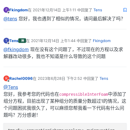
{

   fields.
add
(Y[i]);

Fkingdom
在
2021年12月14日 上午1:11
中回复了
Tens
F
最后由 编辑
}

离线
@tens
您好，我也遇到了相似的情况，请问最后解决了吗？
surfaceScalarField 
alpharho2
(

IOobject
Tens
在
2021年12月14日 上午1:44
中回复了
Fkingdom
T
神
最后由 编辑
   (

离线
@fkingdom
现在没有这个问题了，不过现在的方程以及求
"alphaRho2Phi"
,

解器改动很多，我也不知道是什么导致的这个问题
       runTime.
timeName
(),

       mesh,

IOobject
::READ_IF_PRESENT,

IOobject
::AUTO_WRITE

Rachel0096
在
2023年6月28日 下午2:52
中回复了
Tens
R
最后由 编辑
   ),

离线
@Tens
   alpha2*rho2

您好，我参考您的代码也在
中添加了
);

compressibleInterFoam
组分方程，目前出现了某种组分的质量分数超过1的情况，这
surfaceScalarField 
alphaRho2Phi
个问题困扰我很久了，可以麻烦您帮我看一下代码有什么问
(

题吗？万分感谢！
IOobject
   (
