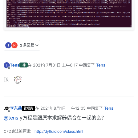
        {

            fvScalarMatrix YEqn

            (

                fvm::ddt(alpharho2, Yi)

              + mvConvection->fvmDiv(alpharho2Phi, Yi
T
R
2 条回复
              - fvm::laplacian(alphamuEff, Yi)

             ==

                parcels.SYi(i, Yi)

              + combustion->R(Yi)

Tens
在
2021年7月31日 上午6:17
中回复了
Tens
T
神
最后由 编辑
离线
              + fvOptions(alpharho2, Yi)

顶
李东岳
在
2021年8月1日 上午12:05
中回复了
Tens
管理员
最后由 编辑
离线
@tens
y方程是跟原本求解器偶合在一起的么？
CFD算法编程课：
http://dyfluid.com/class.html