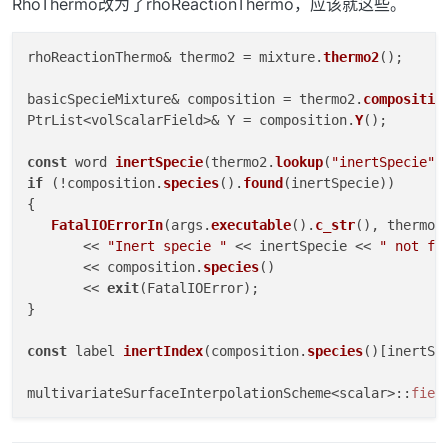
RhoThermo改为了rhoReactionThermo，应该就这些。
rhoReactionThermo& thermo2 = mixture.
thermo2
();

basicSpecieMixture& composition = thermo2.
compositio
PtrList<volScalarField>& Y = composition.
Y
();

const
 word 
inertSpecie
(thermo2.
lookup
(
"inertSpecie"
if
 (!composition.
species
().
found
(inertSpecie))

{

FatalIOErrorIn
(args.
executable
().
c_str
(), thermo2)
       << 
"Inert specie "
 << inertSpecie << 
" not fo
       << composition.
species
()

       << 
exit
(FatalIOError);

}

const
 label 
inertIndex
(composition.
species
()[inertSpe
multivariateSurfaceInterpolationScheme<scalar>::
fiel
forAll
(Y, i)
