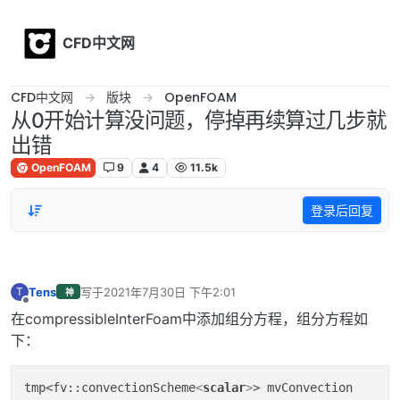
Skip to content
CFD中文网
CFD中文网
版块
OpenFOAM
从0开始计算没问题，停掉再续算过几步就
出错
OpenFOAM
9
4
11.5k
登录后回复
Tens
写于
2021年7月30日 下午2:01
T
神
最后由 编辑
离线
在compressibleInterFoam中添加组分方程，组分方程如
下：
tmp
<fv::convectionScheme
<
scalar
>
> mvConvection
