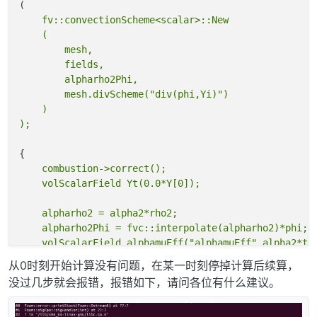
    fv::convectionScheme<scalar>::New

    (

        mesh,

        fields,

        alpharho2Phi,

        mesh.divScheme("div(phi,Yi)")

    )

    combustion->correct();

    alpharho2 = alpha2*rho2;

    alpharho2Phi = fvc::interpolate(alpharho2)*phi;

从0时刻开始计算没有问题，在某一时刻停掉计算后续算，
    forAll(Y, i)

没过几步就会报错，报错如下，请问各位有什么建议。
    {

        if (i != inertIndex && composition.active(i))