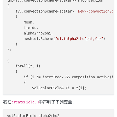
tmp<fv::convectionScheme<scalar>> mvConvection

"alphaRho2Phi"
,

       runTime.
(

timeName
(),

       mesh,

    fv::convectionScheme<scalar>
:
:New//convectionSch
    (

IOobject
::READ_IF_PRESENT,

        mesh,

IOobject
::AUTO_WRITE

   ),

        fields,

   fvc::
        alpha2rho2phi,

interpolate
(alpha2*rho2)*phi

        mesh.divScheme(
"div(alpha2rho2phi,Yi)"
)

    )

);

{

    forAll(Y, i)

    {

if
 (i != inertIndex && composition.active(i))
        {

            volScalarField& Yi = Y[i];

            fvScalarMatrix YEqn

我在
中声明了下列变量：
createField.H
            (

                fvm::ddt(alpha2rho2, Yi)

              + mvConvection->fvmDiv(alpha2rho2phi, Y
volScalarField alpha2rho2
