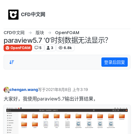
Skip to content
CFD中文网
CFD中文网
版块
OpenFOAM
paraview5.7 ‘0’时刻数据无法显示？
OpenFOAM
5
3
6.8k
登录后回复
chengan.wang
写于
2021年8月8日 上午3:19
最后由 编辑
离线
大家好，我使用paraview5.7输出计算结果，