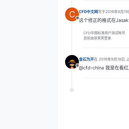
C
CFD中文网
写于
2016年9月19
最后由 编辑
这个修正的格式在Jasak
离线
CFD中国标准用户测试帐号
目前由徐笑笑登录
金石为开
在
2016年9月19日 上
最后由 编辑
@cfd-china 我
离线