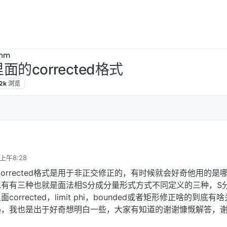
thm
面的corrected格式
.2k
浏览
 上午8:28
的corrected格式是用于非正交修正的，有时候就会好奇他用的是
有有三种也就是面法相S分成分量形式方式不同定义的三种，S
面corrected，limit phi，bounded或者矩形修正啥的到底有
码，我也是出于好奇想明白一些，大家有知道的谢谢慷慨解答，