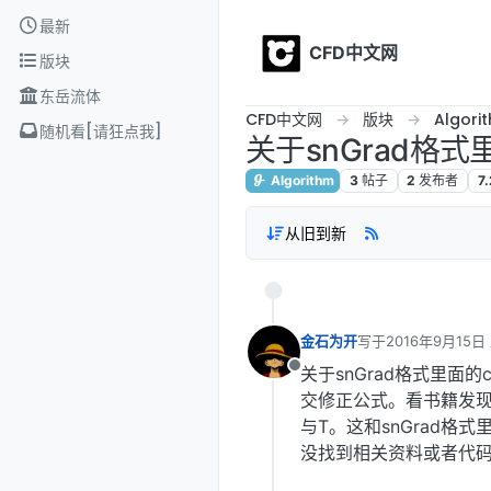
Skip to content
最新
CFD中文网
版块
东岳流体
CFD中文网
版块
Algori
随机看[请狂点我]
关于snGrad格式里
Algorithm
3
帖子
2
发布者
7
从旧到新
金石为开
写于
2016年9月15日
最后由 编辑
关于snGrad格式里面
离线
交修正公式。看书籍发现
与T。这和snGrad格式里
没找到相关资料或者代