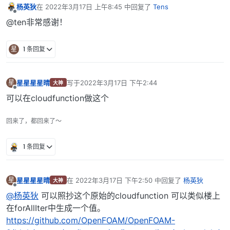
杨英狄
在
2022年3月17日 上午8:45
中回复了
Tens
最后由 编辑
离线
@ten非常感谢！
星
1 条回复
星星星星晴
写于
2022年3月17日 下午2:44
星
大神
最后由 编辑
离线
可以在cloudfunction做这个
回来了，都回来了～
1 条回复
星星星星晴
在
2022年3月17日 下午2:50
中回复了
杨英狄
星
大神
最后由 编辑
离线
@杨英狄
可以照抄这个原始的cloudfunction 可以类似楼上
在forAllIter中生成一个值。
https://github.com/OpenFOAM/OpenFOAM-