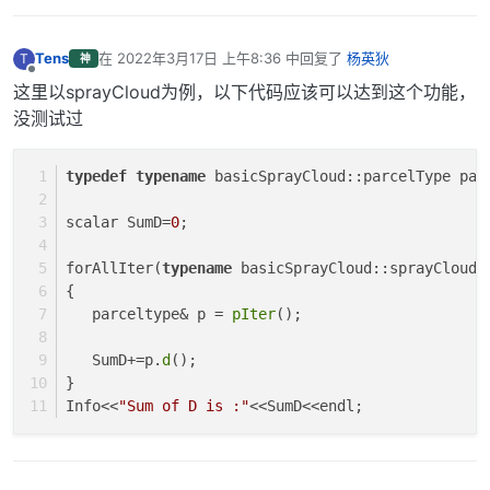
Tens
在
2022年3月17日 上午8:36
中回复了
杨英狄
T
神
最后由 编辑
离线
这里以sprayCloud为例，以下代码应该可以达到这个功能，
没测试过
typedef
typename
 basicSprayCloud::parcelType par
scalar SumD=
0
;
forAllIter(
typename
 basicSprayCloud::sprayCloudT
{
   parceltype& p = 
pIter
();
   SumD+=p.
d
();
}
Info<<
"Sum of D is :"
<<SumD<<endl;