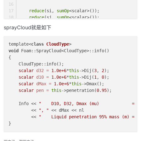
reduce
(si, 
sumOp
<scalar>());
reduce
(sj, 
sumOp
<scalar>());
    sj = 
max
(sj, vSmall);
sprayCloud就是如下
return
 si/sj;
}
template<
class
CloudType
void
 Foam::SprayCloud<CloudType>::info()

{

template
<
class
CloudType
>
    CloudType::info();

inline
 Foam::scalar Foam::KinematicCloud<CloudTy
scalar
d32
=
1.0e+6
*
this
->Dij(
3
, 
2
);

{
scalar
d10
=
1.0e+6
*
this
->Dij(
1
, 
0
);

    scalar d = -great;
scalar
dMax
=
1.0e+6
*
this
->Dmax();

    forAllConstIter(
typename
 KinematicCloud<Clou
scalar
pen
=
this
->penetration(
0.95
);

    {
const
 parcelType& p = 
iter
();
    Info << 
"    D10, D32, Dmax (mu)             = "
        d = 
max
(d, p.
d
());
         << 
", "
 << dMax << nl

    }
         << 
"    Liquid penetration 95% mass (m) = "
reduce
(d, 
maxOp
<scalar>());