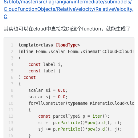
8/blob/master/src/lagrangian/intermediate/submodels/
CloudFunctionObjects/RelativeVelocity/RelativeVelocity.
C
其实也可以在cloud中直接找Dij这个function，就能生成了
template
<
class
CloudType
>
inline
 Foam::scalar Foam::KinematicCloud<CloudTy
(
const
 label i,
const
 label j
) 
const
{
    scalar si = 
0.0
;
    scalar sj = 
0.0
;
    forAllConstIter(
typename
 KinematicCloud<Clou
    {
const
 parcelType& p = 
iter
();
        si += p.
nParticle
()*
pow
(p.
d
(), i);
        sj += p.
nParticle
()*
pow
(p.
d
(), j);
    }