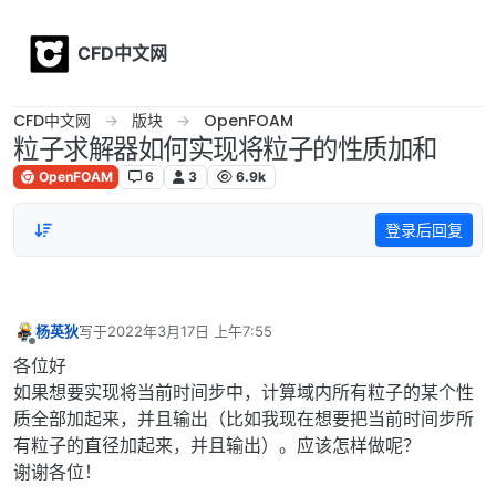
Skip to content
CFD中文网
CFD中文网
版块
OpenFOAM
粒子求解器如何实现将粒子的性质加和
OpenFOAM
6
3
6.9k
登录后回复
杨英狄
写于
2022年3月17日 上午7:55
最后由 编辑
离线
各位好
如果想要实现将当前时间步中，计算域内所有粒子的某个性
质全部加起来，并且输出（比如我现在想要把当前时间步所
有粒子的直径加起来，并且输出）。应该怎样做呢？
谢谢各位！