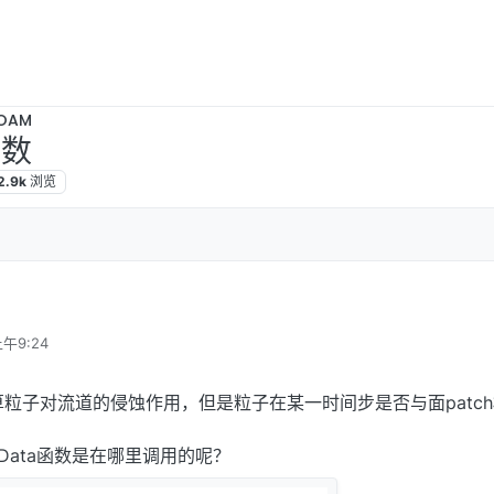
OAM
n函数
2.9k
浏览
午9:24
on函数计算粒子对流道的侵蚀作用，但是粒子在某一时间步是否与面patc
hData函数是在哪里调用的呢？