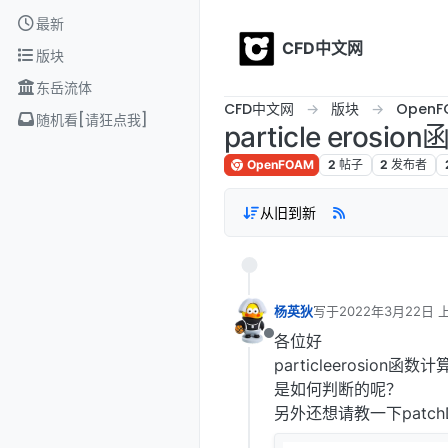
Skip to content
最新
CFD中文网
版块
东岳流体
CFD中文网
版块
OpenF
随机看[请狂点我]
particle erosio
OpenFOAM
2
帖子
2
发布者
从旧到新
杨英狄
写于
2022年3月22日 上
最后由 编辑
各位好
离线
particleerosi
是如何判断的呢？
另外还想请教一下patc