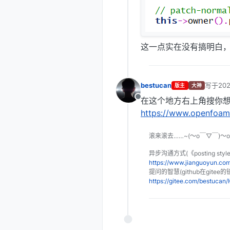
这一点实在没有搞明白
bestucan
写于
20
版主
大神
最后由 
在这个地方右上角搜你
离线
https://www.openfoam
滚来滚去……~(～o￣▽￣)～
异步沟通方式(《posting sty
https://www.jianguoyun.c
提问的智慧(github在gitee的
https://gitee.com/bestuca