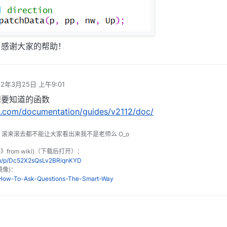
，感谢大家的帮助！
22年3月25日 上午9:01
编辑
想要知道的函数
.com/documentation/guides/v2112/doc/
o 滚来滚去都不能让大家看出来我不是老师么 O_o
le》from wiki)（下载后打开）：
om/p/Dc52X2sQsLv2BRiqnKYD
镜像)：
n/How-To-Ask-Questions-The-Smart-Way