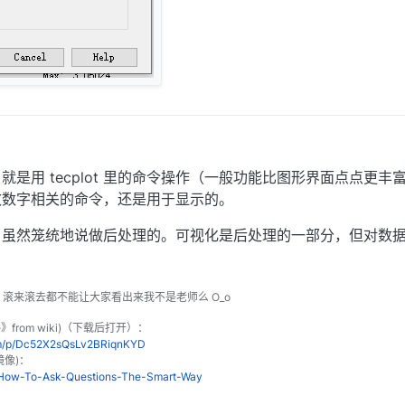
编辑
是用 tecplot 里的命令操作（一般功能比图形界面点点更丰
效数字相关的命令，还是用于显示的。
，虽然笼统地说做后处理的。可视化是后处理的一部分，但对数
o 滚来滚去都不能让大家看出来我不是老师么 O_o
le》from wiki)（下载后打开）：
om/p/Dc52X2sQsLv2BRiqnKYD
镜像)：
n/How-To-Ask-Questions-The-Smart-Way