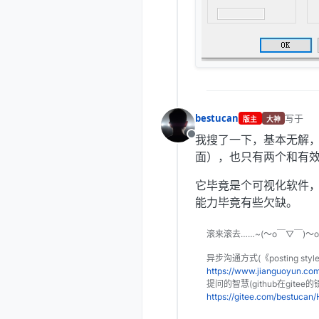
bestucan
写于
版主
大神
最后由 
我搜了一下，基本无解，就
离线
面），也只有两个和有
它毕竟是个可视化软件
能力毕竟有些欠缺。
滚来滚去……~(～o￣▽￣)～
异步沟通方式(《posting sty
https://www.jianguoyun.c
提问的智慧(github在gitee的
https://gitee.com/bestuca