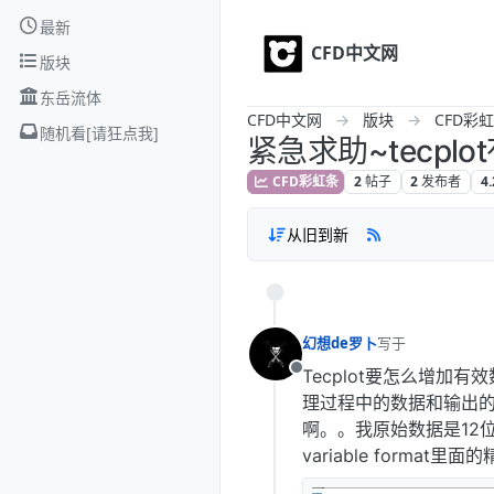
Skip to content
最新
CFD中文网
版块
东岳流体
CFD中文网
版块
CFD彩
随机看[请狂点我]
紧急求助~tecpl
CFD彩虹条
2
2
4.
帖子
发布者
从旧到新
幻想de罗卜
写于
最后由 编辑
Tecplot要怎么增
离线
理过程中的数据和输出
啊。。我原始数据是12
variable form