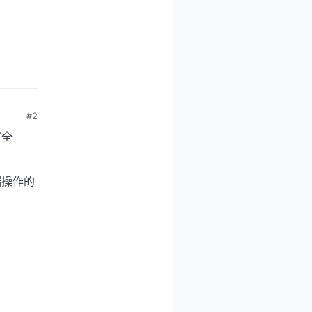
#2
富全
据操作的