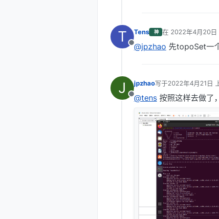
T
Tens
在
2022年4月20日 
神
最后由 编辑
@jpzhao
先topoSet
离线
J
jpzhao
写于
2022年4月21日 上
最后由 编辑
@tens
按照这样去做了，
离线