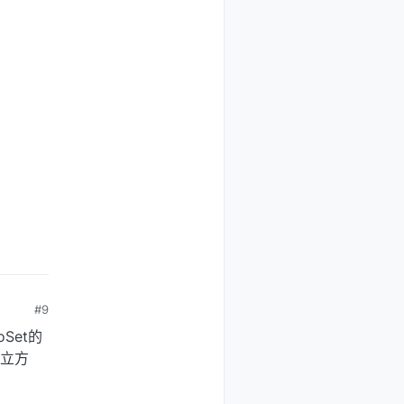
#9
Set的
个立方