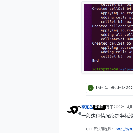
J
1 条回复
最后回复
20
李东岳
写于
2022年4月
管理员
最后由 编辑
一般这种情况都是坐标
离线
CFD算法编程课：
http://dyf