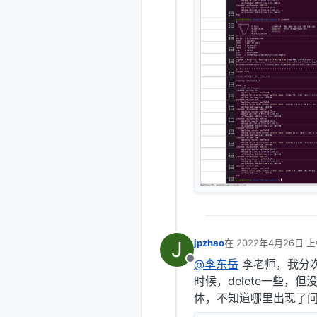
J
jpzhao
在
2022年4月26日 上午
最后由 编辑
@李东岳
李老师，我分次t
离线
时候，delete一些，
体，不知道哪里出现了问