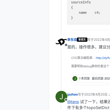
sourceInfo

{

    name    c4;

李东岳
写于
2022年4月
管理员
最后由 编辑
是的，操作很多，建议分次
离线
CFD算法编程课：
http://dyf
需要帮助debug算例的看这个
J
1 条回复
最后回复
20
J
jpzhao
写于
2022年4月20日 上
最后由 编辑
@tens
试了一下，结果还是
离线
件下有多个topoSetDi