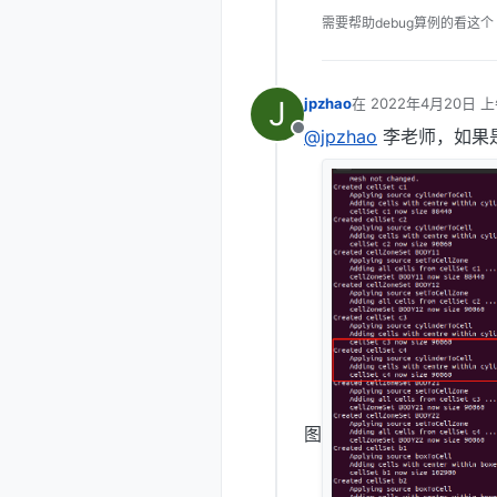
需要帮助debug算例的看这个
J
jpzhao
在
2022年4月20日 上
最后由 编辑
@jpzhao
李老师，如果
离线
图