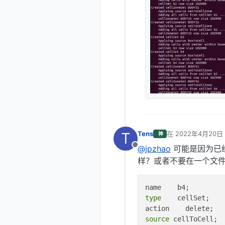
T
Tens
在
2022年4月20日 
神
最后由 Tens 编辑
2
@jpzhao
可能是因为已
离线
样？或者不要在一个文件全
type
    cellSet;

source
 cellToCell;
