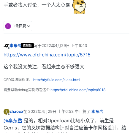
手或者找人讨论，一个人太心累
L
1 条回复
李东岳
写于
2022年4月29日 上午6:43
管理员
最后由 编辑
离线
https://www.cfd-china.com/topic/5715
这个我没太关注，看起来生态不够强大
CFD算法编程课：
http://dyfluid.com/class.html
需要帮助debug算例的看这个
https://cfd-china.com/topic/8018
zhaocx
在
2022年4月29日 上午6:53
中回复了
李东岳
Z
最后由 编辑
离线
@李东岳
是的，相对Openfoam比较小众了，前生是
Gerris，它的叉树数据结构针对自适应笛卡尔网格设计，结