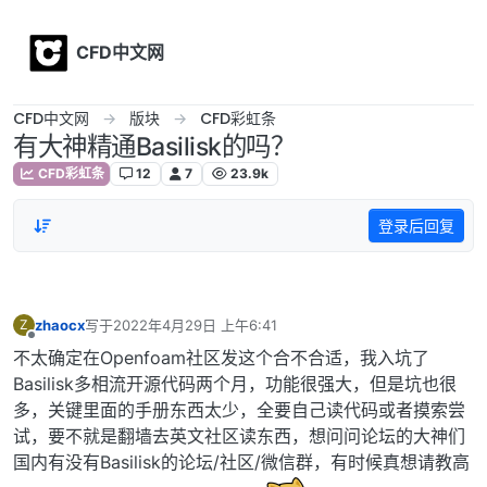
Skip to content
CFD中文网
CFD中文网
版块
CFD彩虹条
有大神精通Basilisk的吗？
CFD彩虹条
12
7
23.9k
登录后回复
zhaocx
写于
2022年4月29日 上午6:41
Z
最后由 编辑
离线
不太确定在Openfoam社区发这个合不合适，我入坑了
Basilisk多相流开源代码两个月，功能很强大，但是坑也很
多，关键里面的手册东西太少，全要自己读代码或者摸索尝
试，要不就是翻墙去英文社区读东西，想问问论坛的大神们
国内有没有Basilisk的论坛/社区/微信群，有时候真想请教高