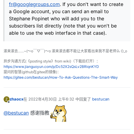
fr@googlegroups.com
. If you don't want to create
a Google account, you can send an email to
Stephane Popinet who will add you to the
subscribers list directly (note that you won't be
able to use the web interface in that case).
滚来滚去……~(～o￣▽￣)～o 滚来滚去都不能让大家看出来我不是老师么 O_o
异步沟通方式(《posting style》from wiki)（下载后打开）：
https://www.jianguoyun.com/p/Dc52X2sQsLv2BRiqnKYD
提问的智慧(github在gitee的镜像)：
https://gitee.com/bestucan/How-To-Ask-Questions-The-Smart-Way
zhaocx
在
2022年4月30日 上午6:32
中回复了
bestucan
Z
最后由 编辑
离线
@bestucan
感谢指教