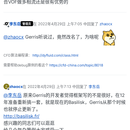
合VOF做多相流还是很有优势的
李东岳
在
2022年4月29日 上午7:05
中回复了
zhaocx
管理员
最后由 编辑
离线
@zhaocx
Gerris听说过，竟然改名了，为啥呢
CFD算法编程课：
http://dyfluid.com/class.html
需要帮助debug算例的看这个
https://cfd-china.com/topic/8018
zhaocx
在
2022年4月29日 上午7:13
中回复了
李东岳
Z
最后由 编辑
离线
@李东岳
原来Gerris的开发者觉得框架写的不是很好，在12
年准备重新搞一套，就是现在的Basilisk，Gerris从那个时候
也就停止更新了。
http://basilisk.fr/
感兴趣的同志们可以逛逛