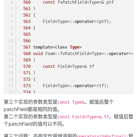
560
const
 fvPatchField<Type>& ptf
561
 )
562
 {
563
     Field<Type>::
operator
=(ptf);
564
 }
565
566
567
template
<
class
Type
>
568
void
 Foam::fvPatchField<Type>::
operator
==
569
 (
570
const
 Field<Type>& tf
571
 )
572
 {
573
     Field<Type>::
operator
=(tf);
574
 }
575
第三个实现的参数类型是
，赋值后整个
const Type&
576
patchField都是相同的值。
577
template
<
class
Type
>
第二个实现的参数类型是
，赋值后整
const Field<Type>& tf
578
void
 Foam::fvPatchField<Type>::
operator
==
个patchField的值可以不同。
579
 (
580
const
 Type& t
第三个问题：不指定作用域调用的
默
operator=(Uabsfinal);