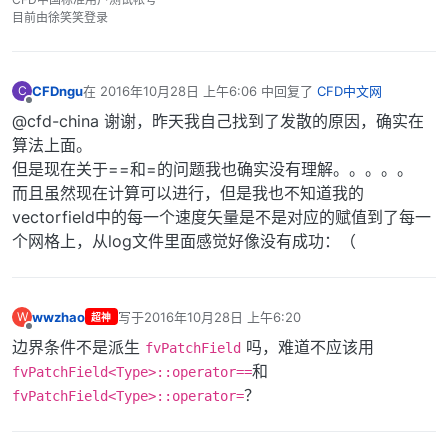
目前由徐笑笑登录
CFDngu
在
2016年10月28日 上午6:06
中回复了
CFD中文网
C
最后由 编辑
离线
@cfd-china 谢谢，昨天我自己找到了发散的原因，确实在
算法上面。
但是现在关于==和=的问题我也确实没有理解。。。。。
而且虽然现在计算可以进行，但是我也不知道我的
vectorfield中的每一个速度矢量是不是对应的赋值到了每一
个网格上，从log文件里面感觉好像没有成功：（
wwzhao
写于
2016年10月28日 上午6:20
W
超神
最后由 编辑
离线
边界条件不是派生
吗，难道不应该用
fvPatchField
和
fvPatchField<Type>::operator==
？
fvPatchField<Type>::operator=