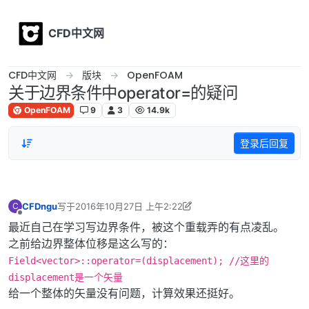
Skip to content
CFD中文网
CFD中文网
版块
OpenFOAM
关于边界条件中operator=的疑问
OpenFOAM
9
3
14.9k
登录后回复
CFDngu
写于
2016年10月27日 上午2:22
C
最后由 CFD中文网 编辑
2016年10月28日 上午10:33
离线
最近自己在学习写边界条件，被这个重载弄的有点凌乱。
之前给边界整体位移是这么写的：
Field<vector>::operator=(displacement); //这里的
displacement是一个矢量
给一个整体的矢量没有问题，计算效果还挺好。