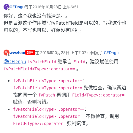
CFDngu
写于
2016年10月28日 上午6:51
C
最后由 编辑
离线
你好，这个我也没有搞清楚。。
但是目测这个作用域写fvPatchField是可以的，写我这个也
可以的，不写也可以，好像没有区别。
wwzhao
在
2016年10月28日 上午7:07
中回复了
CFDngu
W
超神
最后由 编辑
离线
@CFDngu
继承自
，建议赋值使用
fvPatchField
Field
。
fvPatchField<Type>::operator==
：
fvPatchField<Type>::operator=
先做检查，确认两边
fvPatchField<Type>::operator=
指向同一个
再调用
fvPatch
Field<Type>::operator=
赋值，否则报错。
：
fvPatchField<Type>::operator==
不做检查，调用
fvPatchField<Type>::operator==
强制赋值。
Field<Type>::operator=