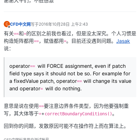
谢谢大牛们，不胜感激
CFD中文网
写于
2016年10月28日 上午2:43
C
最后由 编辑
离线
有关
和
的区别之前我也看过，但是没太深究。个人习惯是
==
=
构造矩阵都用
，赋值都用
。目前还没遇到问题。
Jasak
==
=
说：
operator
will FORCE assignment, even if patch
==
field type says it should not be so. For example for
a fixedValue patch, operator
will change its value
==
and operator
will do nothing.
=
意思是说在使用
要注意边界条件类型，因为他要强制重
==
写，其大体等于
+
。
=
correctBoundaryConditions()
回到你的问题，发散原因可能不在操作符上而在算法上。
CFD中国标准用户测试帐号