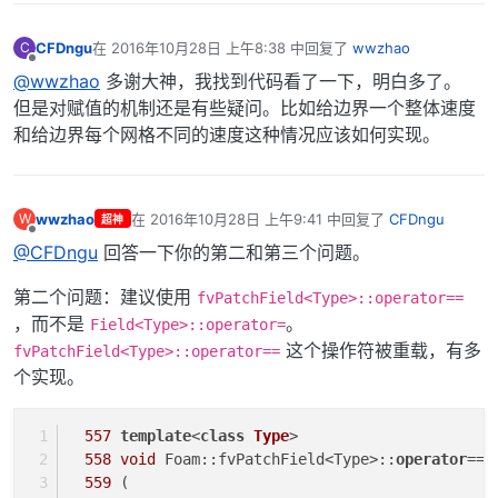
CFDngu
在
2016年10月28日 上午8:38
中回复了
wwzhao
C
最后由 编辑
离线
@wwzhao
多谢大神，我找到代码看了一下，明白多了。
但是对赋值的机制还是有些疑问。比如给边界一个整体速度
和给边界每个网格不同的速度这种情况应该如何实现。
wwzhao
在
2016年10月28日 上午9:41
中回复了
CFDngu
W
超神
最后由 编辑
离线
@CFDngu
回答一下你的第二和第三个问题。
第二个问题：建议使用
fvPatchField<Type>::operator==
，而不是
。
Field<Type>::operator=
这个操作符被重载，有多
fvPatchField<Type>::operator==
个实现。
557
template
<
class
Type
>
558
void
 Foam::fvPatchField<Type>::
operator
==
559
 (