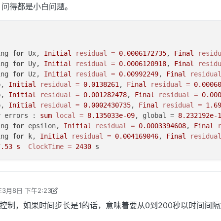
，问得都是小白问题。
ing 
for
 Ux, 
Initial
residual
=
0.0006172735
, 
Final
resid
ing 
for
 Uy, 
Initial
residual
=
0.0006120918
, 
Final
resid
ing 
for
 Uz, 
Initial
residual
=
0.00992249
, 
Final
residua
p, 
Initial
residual
=
0.0138261
, 
Final
residual
=
0.0006
p, 
Initial
residual
=
0.001282478
, 
Final
residual
=
0.00
p, 
Initial
residual
=
0.0002430735
, 
Final
residual
=
1.6
y errors : 
sum
local
=
8.135033e-09
, global = 
8.232192e-
ing 
for
 epsilon, 
Initial
residual
=
0.0003394608
, 
Final
ing 
for
 k, 
Initial
residual
=
0.004169046
, 
Final
residua
7.53
s
ClockTime
=
2430
年3月8日 下午2:23
东岳 编辑
2017年3月8日 下午10:50
控制，如果时间步长是1的话，意味着要从0到200秒以时间间隔