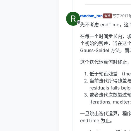
R
random_ran
写于
2017
大神
最后由 编
先不考虑 endTime，
离线
在每一个时间步长内，求
个初始的残差，当在这
Gauss-Seidel 方法
这个迭代运算何时终止
低于预设残差 （the resid
当前迭代所得残差与初始残差
residuals falls belo
或者迭代次数超过预设 (the
iterations, maxIter;
一旦跳出迭代运算，程
endTime 为止。