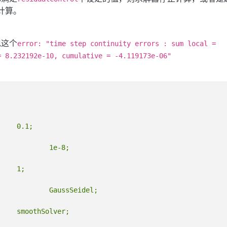
计算。
现这个
error: "time step continuity errors : sum local =
= 8.232192e-10, cumulative = -4.119173e-06"