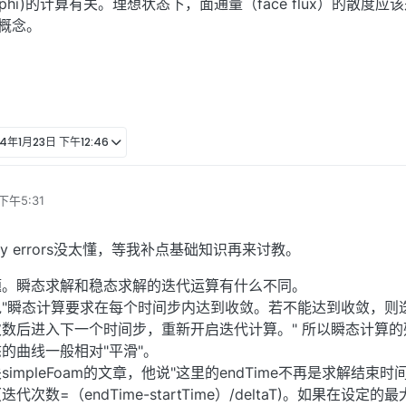
r 和 div(phi)的计算有关。理想状态下，面通量（face flux）的散度
y概念。
24年1月23日 下午12:46
下午5:31
tinuity errors没太懂，等我补点基础知识再来讨教。
题。瞬态求解和稳态求解的迭代运算有什么不同。
"瞬态计算要求在每个时间步内达到收敛。若不能达到收敛，则
数后进入下一个时间步，重新开启迭代计算。" 所以瞬态计算的
的曲线一般相对"平滑"。
impleFoam的文章，他说"这里的endTime不再是求解结束时
数=（endTime-startTime）/deltaT)。如果在设定的