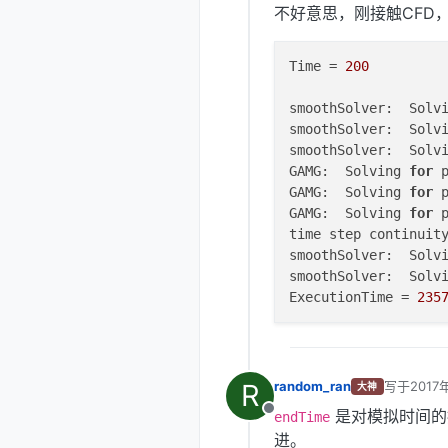
不好意思，刚接触CFD
Time = 
200
smoothSolver:  Solv
smoothSolver:  Solv
smoothSolver:  Solv
GAMG:  Solving 
for
 
GAMG:  Solving 
for
 
GAMG:  Solving 
for
 
time step continuit
smoothSolver:  Solv
smoothSolver:  Solv
ExecutionTime = 
235
R
random_ran
写于
2017
大神
最后由 李
是对模拟时间的
离线
endTime
进。