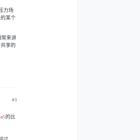
压力场
长的某个
通常来讲
者共享的
#3
的比
ual
。
超过