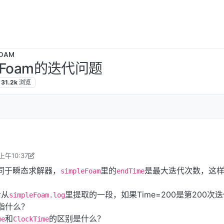
OAM
eFoam的迭代问题
31.2k
浏览
上午10:37
2017年3月8日 下午10:49
同于瞬态求解器，
里的
是最大迭代次数，这
simpleFoam
endTime
后从
里提取的一段，如果Time=200是第200次
simpleFoam.log
指什么？
和
的区别是什么？
me
ClockTime