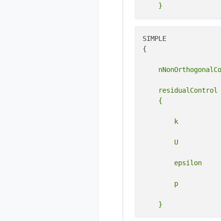
SIMPLE

{

    residualControl
