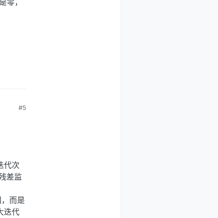
应该是零，
#5
迭代次
残差监
间，而是
最大迭代