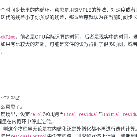
个时间步长里的内循环。意思是用SIMPLE的算法，对速度或者
次迭代的残差小于你预设的残差，那么程序就认为在当前时间步
，前者是CPU实际运算的时间，后者是现实中的时间。
ockTime
是如果有比较大的差距，可能是文件的读写占据了很多时间，或
序。
下午3:03
2017年3月8日 下午11:27
什么意思了。
速度场里，设定
为0.1,则当
与
reTol
Final residual
Initial resid
物理量在内循环中停止迭代。
，则这个物理量无论是在内循化还是外循化都不再进行迭代计算
都满足
中设定的值，则求解器停止计算，或者是
residualControl