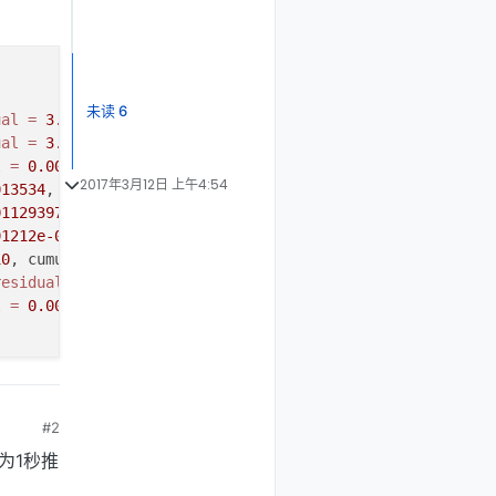
未读 6
ual
=
3.130585e-05
, No Iterations 
3
ual
=
3.047995e-05
, No Iterations 
3
l
=
0.0005011013
, No Iterations 
3
2017年3月12日 上午4:54
013534
, No Iterations 
2
01129397
, No Iterations 
2
91212e-05
, No Iterations 
3
10
, cumulative = -
4.119173e-06
residual
=
2.162896e-05
, No Iterations 
3
l
=
0.0002986839
, No Iterations 
3
#2
为1秒推