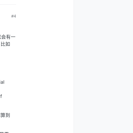
#4
就会有一
，比如
al
f
到算到