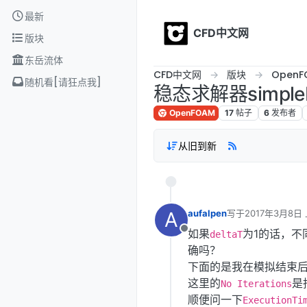
Skip to content
最新
CFD中文网
版块
东岳流体
CFD中文网
版块
OpenF
随机看[请狂点我]
稳态求解器simpl
OpenFOAM
17
帖子
6
发布者
从旧到新
A
aufalpen
写于
2017年3月8日 
最后由 李东岳 编辑
如果
为1的话，不
离线
deltaT
确吗？
下面的是我在模拟结束
这里的
是
No Iterations
顺便问一下
ExecutionTi