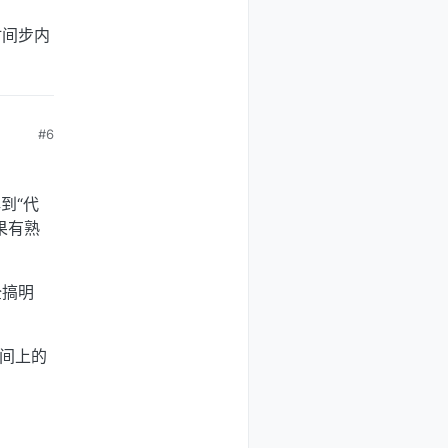
时间步内
#6
解到“代
果有熟
全搞明
时间上的