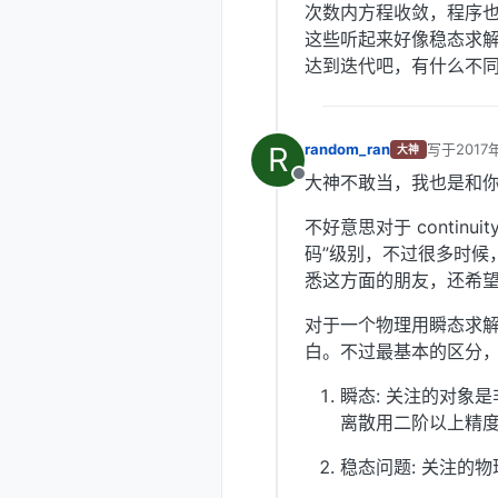
次数内方程收敛，程序也
这些听起来好像稳态求
达到迭代吧，有什么不
R
random_ran
写于
2017
大神
最后由 编
大神不敢当，我也是和你
离线
不好意思对于 contin
码”级别，不过很多时候
悉这方面的朋友，还希
对于一个物理用瞬态求
白。不过最基本的区分
瞬态: 关注的对象是非
离散用二阶以上精
稳态问题: 关注的