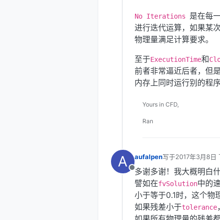
是在每一
No Iterations
进行迭代运算，如果某
物理量满足计算要求。
至于
和
ExecutionTime
Cl
前者非常逼近后者，但
内存上同时运行别的程
Yours in CFD,
Ran
A
aufalpen
写于
2017年3月8日 
最后由 李东岳 编辑
多谢多谢！我大概明白
离线
譬如在
中的
fvSolution
小于等于0.1时，这个
如果残差小于
tolerance
如果所有物理量的残差