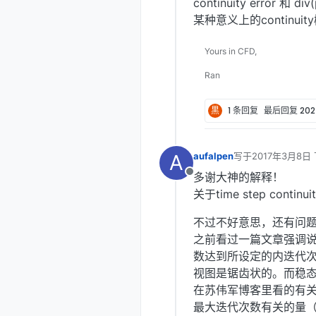
continuity erro
某种意义上的continuit
Yours in CFD,
Ran
黒
1 条回复
最后回复
20
A
aufalpen
写于
2017年3月8日 
最后由 编辑
多谢大神的解释！
离线
关于time step con
不过不好意思，还有问
之前看过一篇文章强调说
数达到所设定的内迭代次
视图是锯齿状的。而稳态
在苏伟军博客里看的有关s
最大迭代次数有关的量（迭代次