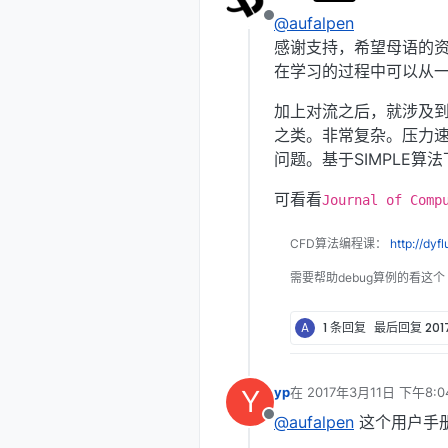
最后由 编辑
@aufalpen
离线
感谢支持，希望母语的资
在学习的过程中可以从
加上对流之后，就涉及到
之类。非常复杂。压力速
问题。基于SIMPLE
可看看
Journal of Comp
CFD算法编程课：
http://dyf
需要帮助debug算例的看这个
A
1 条回复
最后回复
201
Y
yp
在
2017年3月11日 下午8:0
最后由 编辑
@aufalpen
这个用户手
离线