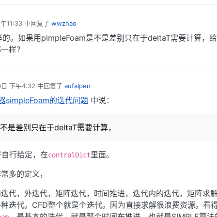
午11:33
中回复了
wwzhao
。如果用pimpleFoam是不是差别只在于deltaT需要计算，
都一样？
0日 下午4:32
中回复了
aufalpen
simpleFoam的迭代问题
中说：
m是不是差别只在于deltaT需要计算，
最好自行给定，在
里面。
controlDict
非常多的定义，
内迭代，外迭代，矩阵迭代，时间推进，迭代内的迭代，矩阵求
种迭代。CFD整个就是个迭代。因为直接求解很浪费资源。看
，最基本的迭代，就是那个时间布推进，也就是SIMPLE算法