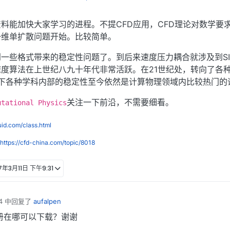
料能加快大家学习的进程。不提CFD应用，CFD理论对数学要
一维单扩散问题开始。比较简单。
一些格式带来的稳定性问题了。到后来速度压力耦合就涉及到SIM
度算法在上世纪八九十年代非常活跃。在21世纪处，转向了各
算法下各种学科内部的稳定性至今依然是计算物理领域内比较热门的
关注一下前沿，不需要细看。
utational Physics
luid.com/class.html
https://cfd-china.com/topic/8018
7年3月11日 下午9:31
4
中回复了
aufalpen
册在哪可以下载？谢谢