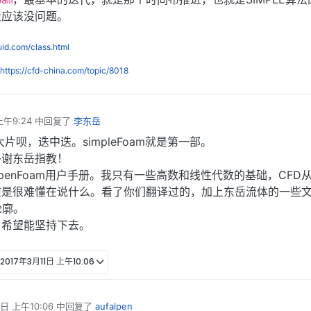
oam
段应该没问题。
luid.com/class.html
https://cfd-china.com/topic/8018
上午9:24
中回复了
李东岳
片呗，迭中迭。simpleFoam就是第一部。
多谢东岳指教！
penFoam用户手册。我只有一些高数和线性代数的基础，CFD
在是很难懂在说什么。看了你们翻译过的，加上东岳流体的一些
轮廓。
，希望能坚持下去。
2017年3月11日 上午10:06
1日 上午10:06
中回复了
aufalpen