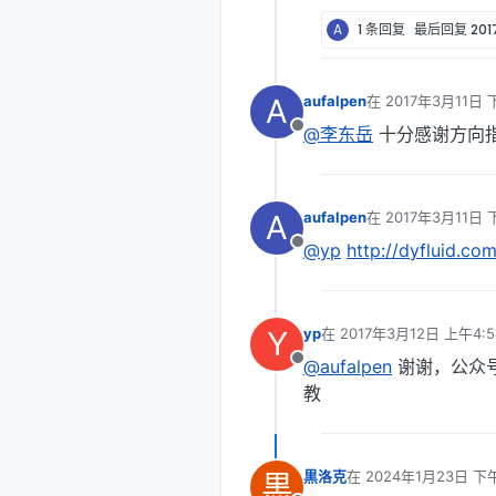
A
1 条回复
最后回复
20
A
aufalpen
在
2017年3月11日 
最后由 编辑
@李东岳
十分感谢方向指引
离线
A
aufalpen
在
2017年3月11日 
最后由 编辑
@yp
http://dyfluid.co
离线
Y
yp
在
2017年3月12日 上午4:5
最后由 编辑
@aufalpen
谢谢，公众
离线
教
黒
黒洛克
在
2024年1月23日 下午
最后由 编辑