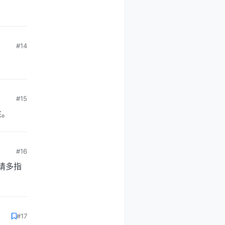
#14
#15
注。
#16
请多指
#17