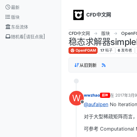
Skip to content
最新
CFD中文网
版块
东岳流体
CFD中文网
版块
OpenF
随机看[请狂点我]
稳态求解器simpl
OpenFOAM
17
帖子
6
发布者
从旧到新
W
wwzhao
在
2017年3月9
超神
最后由 编辑
@aufalpen
No Iter
离线
对于大型稀疏矩阵而言
可参考 Computational Me