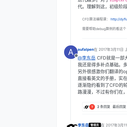
simpleF
代。理解到这，初级阶
CFD算法编程课：
http://dyf
需要帮助debug算例的看这个
A
aufalpen
在
2017年3月11日 
最后由 编辑
@李东岳
CFD就是一部大
离线
我还是得多补点基础。
另外很感激你们翻译的o
直接看英文的手册，实
逐渐隐约看到了CFD的
路漫漫，不过有你们在
Y
2 条回复
最后回复
李东岳
在
2017年3月1
管理员