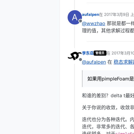
A
aufalpen
在
2017年3月9日 上
最后由 编辑
@wwzhao
那就是都一样的
离线
理的值，其他求解过程
李东岳
在
2017年3月1
管理员
最后由 编辑
@aufalpen
在
稳态求解器
离线
如果用pimpleFoa
和谁的差别？delta t
关于你说的收敛，收敛
迭代也分为各种迭代。
迭代，非常多的迭代、各
迭代越多。对于