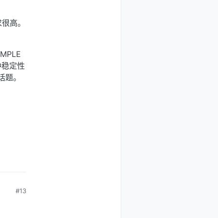
求很高。
PLE
种稳定性
话题。
#13