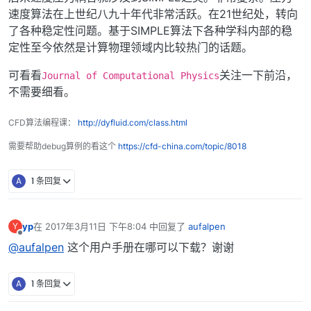
速度算法在上世纪八九十年代非常活跃。在21世纪处，转向
了各种稳定性问题。基于SIMPLE算法下各种学科内部的稳
定性至今依然是计算物理领域内比较热门的话题。
可看看
关注一下前沿，
Journal of Computational Physics
不需要细看。
CFD算法编程课：
http://dyfluid.com/class.html
需要帮助debug算例的看这个
https://cfd-china.com/topic/8018
A
1 条回复
yp
在
2017年3月11日 下午8:04
中回复了
aufalpen
Y
最后由 编辑
离线
@aufalpen
这个用户手册在哪可以下载？谢谢
A
1 条回复