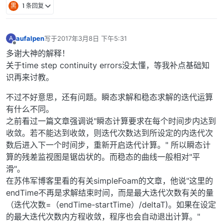
黒
1 条回复
aufalpen
写于
2017年3月8日 下午5:31
A
最后由 编辑
离线
多谢大神的解释！
关于time step continuity errors没太懂，等我补点基础知
识再来讨教。
不过不好意思，还有问题。瞬态求解和稳态求解的迭代运算
有什么不同。
之前看过一篇文章强调说"瞬态计算要求在每个时间步内达到
收敛。若不能达到收敛，则迭代次数达到所设定的内迭代次
数后进入下一个时间步，重新开启迭代计算。" 所以瞬态计
算的残差监视图是锯齿状的。而稳态的曲线一般相对"平
滑"。
在苏伟军博客里看的有关simpleFoam的文章，他说"这里的
endTime不再是求解结束时间，而是最大迭代次数有关的量
（迭代次数=（endTime-startTime）/deltaT)。如果在设定
的最大迭代次数内方程收敛，程序也会自动退出计算。"