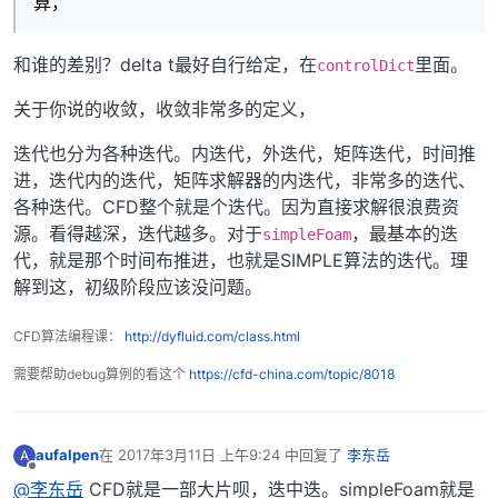
算，
和谁的差别？delta t最好自行给定，在
里面。
controlDict
关于你说的收敛，收敛非常多的定义，
迭代也分为各种迭代。内迭代，外迭代，矩阵迭代，时间推
进，迭代内的迭代，矩阵求解器的内迭代，非常多的迭代、
各种迭代。CFD整个就是个迭代。因为直接求解很浪费资
源。看得越深，迭代越多。对于
，最基本的迭
simpleFoam
代，就是那个时间布推进，也就是SIMPLE算法的迭代。理
解到这，初级阶段应该没问题。
CFD算法编程课：
http://dyfluid.com/class.html
需要帮助debug算例的看这个
https://cfd-china.com/topic/8018
aufalpen
在
2017年3月11日 上午9:24
中回复了
李东岳
A
最后由 编辑
离线
@李东岳
CFD就是一部大片呗，迭中迭。simpleFoam就是