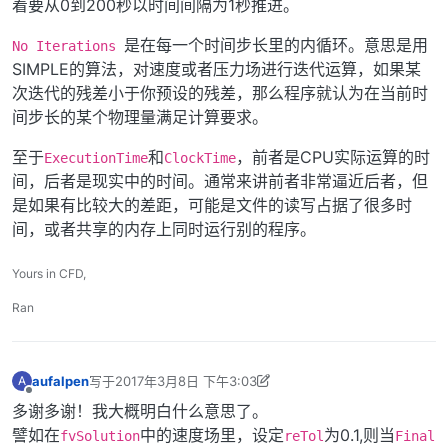
着要从0到200秒以时间间隔为1秒推进。
是在每一个时间步长里的内循环。意思是用
No Iterations
SIMPLE的算法，对速度或者压力场进行迭代运算，如果某
次迭代的残差小于你预设的残差，那么程序就认为在当前时
间步长的某个物理量满足计算要求。
至于
和
，前者是CPU实际运算的时
ExecutionTime
ClockTime
间，后者是现实中的时间。通常来讲前者非常逼近后者，但
是如果有比较大的差距，可能是文件的读写占据了很多时
间，或者共享的内存上同时运行别的程序。
Yours in CFD,
Ran
aufalpen
写于
2017年3月8日 下午3:03
A
最后由 李东岳 编辑
2017年3月8日 下午11:27
离线
多谢多谢！我大概明白什么意思了。
譬如在
中的速度场里，设定
为0.1,则当
fvSolution
reTol
Final