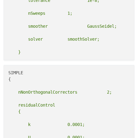
SIMPLE

{

    residualControl
