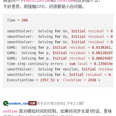
顺便问一下
和
的区别是什么？
ExecutionTime
ClockTime
不好意思，刚接触CFD，问得都是小白问题。
Time = 
200
smoothSolver:  Solving 
for
 Ux, 
Initial
residual
=
0.
smoothSolver:  Solving 
for
 Uy, 
Initial
residual
=
0.
smoothSolver:  Solving 
for
 Uz, 
Initial
residual
=
0.
GAMG:  Solving 
for
 p, 
Initial
residual
=
0.0138261
, 
GAMG:  Solving 
for
 p, 
Initial
residual
=
0.001282478
GAMG:  Solving 
for
 p, 
Initial
residual
=
0.000243073
time step continuity errors : 
sum
local
=
8.135033e-
smoothSolver:  Solving 
for
 epsilon, 
Initial
residual
smoothSolver:  Solving 
for
 k, 
Initial
residual
=
0.0
ExecutionTime = 
2357.53
s
ClockTime
=
2430
random_ran
写于
2017年3月8日 下午2:23
R
大神
最后由 李东岳 编辑
2017年3月8日 下午10:50
离线
是对模拟时间的控制，如果时间步长是1的话，意味
endTime