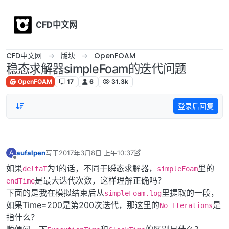
Skip to content
CFD中文网
CFD中文网
版块
OpenFOAM
稳态求解器simpleFoam的迭代问题
OpenFOAM
17
6
31.3k
登录后回复
aufalpen
写于
2017年3月8日 上午10:37
A
最后由 李东岳 编辑
2017年3月8日 下午10:49
离线
如果
为1的话，不同于瞬态求解器，
里的
deltaT
simpleFoam
是最大迭代次数，这样理解正确吗？
endTime
下面的是我在模拟结束后从
里提取的一段，
simpleFoam.log
如果Time=200是第200次迭代，那这里的
是
No Iterations
指什么？