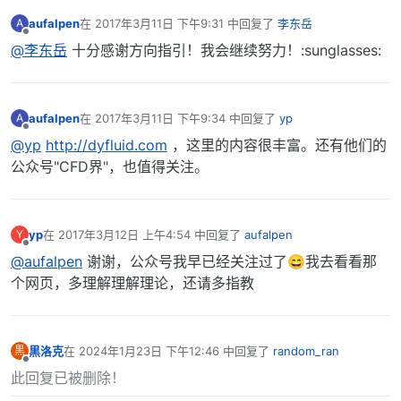
aufalpen
在
2017年3月11日 下午9:31
中回复了
李东岳
A
最后由 编辑
离线
@李东岳
十分感谢方向指引！我会继续努力！:sunglasses:
aufalpen
在
2017年3月11日 下午9:34
中回复了
yp
A
最后由 编辑
离线
@yp
http://dyfluid.com
，这里的内容很丰富。还有他们的
公众号"CFD界"，也值得关注。
yp
在
2017年3月12日 上午4:54
中回复了
aufalpen
Y
最后由 编辑
离线
@aufalpen
谢谢，公众号我早已经关注过了😄我去看看那
个网页，多理解理解理论，还请多指教
黒洛克
在
2024年1月23日 下午12:46
中回复了
random_ran
黒
最后由 编辑
离线
此回复已被删除！