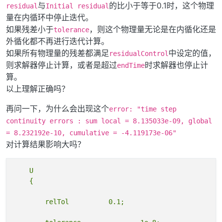
与
的比小于等于0.1时，这个物理
residual
Initial residual
量在内循环中停止迭代。
如果残差小于
，则这个物理量无论是在内循化还是
tolerance
外循化都不再进行迭代计算。
如果所有物理量的残差都满足
中设定的值，
residualControl
则求解器停止计算，或者是超过
时求解器也停止计
endTime
算。
以上理解正确吗？
再问一下，为什么会出现这个
error: "time step
continuity errors : sum local = 8.135033e-09, global
= 8.232192e-10, cumulative = -4.119173e-06"
对计算结果影响大吗？
    U
