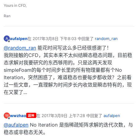
Yours in CFD,
Ran
aufalpen
在
2017年3月8日 下午8:03
中回复了
random_ran
A
最后由 编辑
离线
@random_ran
能花时间写这么多已经很感谢了！
我刚接触的CFD，其实本来不太纠结瞬态稳态问题，目前稳
态求解对我要研究的东西够用的。只是这两天发现
simpleFoam的每个时间步长里的所有物理量都有个No
Iteration，突然困惑了，难道稳态也要每步都收敛？之前看
过一些文章，一直理解为时间步长内收敛是瞬态特有的，现
在又蒙了...
wwzhao
在
2017年3月9日 上午7:28
中回复了
aufalpen
W
超神
最后由 编辑
离线
@aufalpen
No Iteration 是指稀疏矩阵求解的迭代次数，与
稳态或非稳态无关。