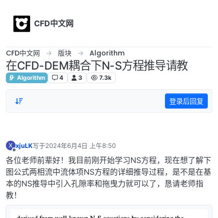
Skip to content
CFD中文网
CFD中文网
版块
Algorithm
在CFD-DEM耦合下N-S方程推导请教
Algorithm
4
3
7.3k
登录后回复
xjuLK
写于
2024年6月4日 上午8:50
X
最后由 编辑
离线
各位老师前辈好！我目前刚开始学习NS方程，现在想了解下
图公式两相流中流体项NS方程的详细推导过程，是不是在基
本的NS推导中引入孔隙率和拖曳力就可以了，恳请老师指
教！