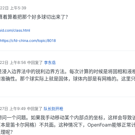
22日 上午5:39
算着算着把那个好多球切出来了？
luid.com/class.html
https://cfd-china.com/topic/8018
22日 上午8:56
中回复了
李东岳
是浸入边界法中的锐利边界方法。每次计算的时候是将固相和液
的准确性。那个球实际上就是固体，球体内部是有网格的。这里
。
27日 上午9:49
中回复了
队长别开枪
想问一个问题。如果我手动移动某个内部点的坐标，这样会导致
本是笛卡尔网格）不共面。这种情况下，OpenFoam能够正常
处理呢？