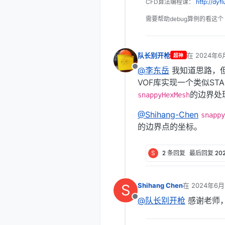
CFD算法编程课：
http://dyf
需要帮助debug算例的看这个
队长别开枪
在
2024年6
超神
最后由 编辑
@李东岳
我知道思路，
离线
VOF库实现一个类似STA
的边界处
snappyHexMesh
@Shihang-Chen
snappy
的边界点的坐标。
S
2 条回复
最后回复
20
S
Shihang Chen
在
2024年6月
最后由 编辑
@队长别开枪
感谢老师
离线