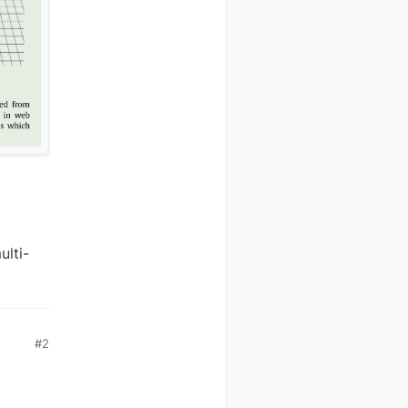
ulti-
#2