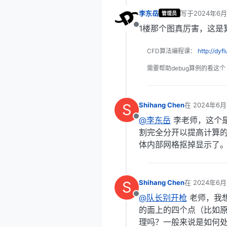
李东岳
写于
2024年6月
管理员
最后由 编辑
1楼那个图真厉害，这是
离线
CFD算法编程课：
http://dyf
需要帮助debug算例的看这个
S
Shihang Chen
在
2024年6月
最后由 编辑
@李东岳
李老师，这个
离线
割完全分开以提高计算
体内部网格抠掉显示了
S
Shihang Chen
在
2024年6月
最后由 编辑
@队长别开枪
老师，我
离线
的面上的四个点（比如原
理吗？一般来说是如何