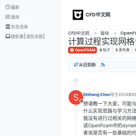
Skip to content
最新
CFD中文网
版块
东岳流体
CFD中文网
版块
OpenF
随机看[请狂点我]
计算过程实现网格切割-M
OpenFOAM
9
帖子
3
发布者
从旧到新
S
Shihang Chen
写于
2024年6
最后由 编辑
想请教一下大家，可能与
离线
什么实现思路与学习方
我没有进行过相关的网
读OpenFoam中的dyna
者说是否有一些基础的