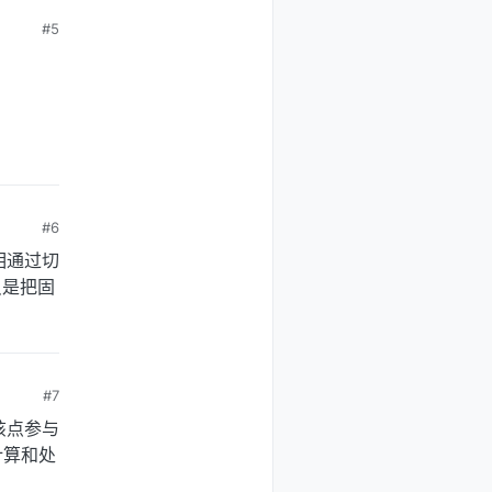
#5
#6
相通过切
只是把固
#7
该点参与
计算和处