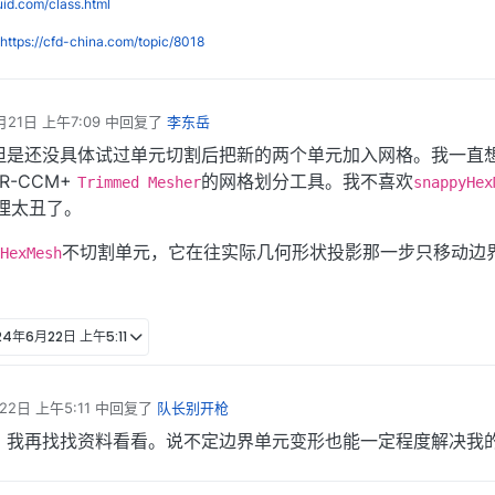
luid.com/class.html
https://cfd-china.com/topic/8018
月21日 上午7:09
中回复了
李东岳
但是还没具体试过单元切割后把新的两个单元加入网格。我一直
R-CCM+
的网格划分工具。我不喜欢
Trimmed Mesher
snappyHex
理太丑了。
不切割单元，它在往实际几何形状投影那一步只移动边
HexMesh
24年6月22日 上午5:11
22日 上午5:11
中回复了
队长别开枪
，我再找找资料看看。说不定边界单元变形也能一定程度解决我