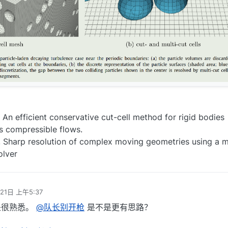
, An efficient conservative cut-cell method for rigid bodies
us compressible flows.
5, Sharp resolution of complex moving geometries using a m
olver
21日 上午5:37
是很熟悉。
@队长别开枪
是不是更有思路？