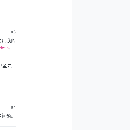
#3
想用我的
，
Mesh
界单元
#4
的问题。