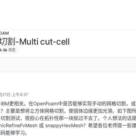
OAM
ulti cut-cell
9.3k
浏览
月21日 上午4:37
IBM更相关。在OpenFoam中是否能够实现手动的网格切割，
法？主要是想将立方体网格切割，使固体边缘更加光滑。如下图
格切割测试，很担心在拓扑性那一块就过不去了。个人想法的话
micRefineFvMesh 或 snappyHexMesh？希望各位老师提一
代码能够学习。