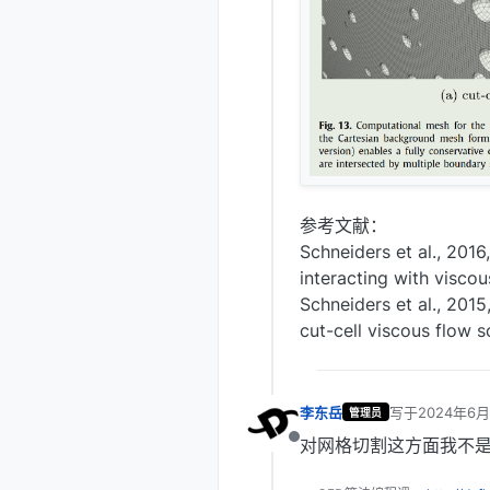
参考文献：
Schneiders et al., 2016
interacting with visco
Schneiders et al., 201
cut-cell viscous flow s
李东岳
写于
2024年6月
管理员
最后由 编辑
对网格切割这方面我不
离线