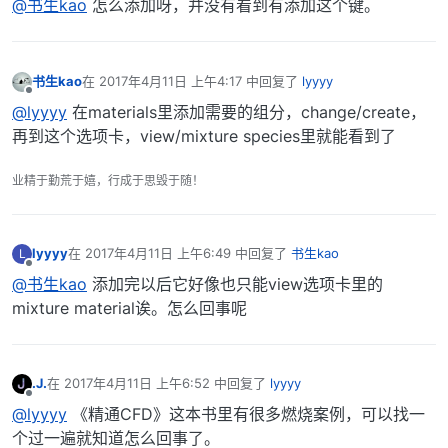
@书生kao
怎么添加呀，并没有看到有添加这个键。
书生kao
在
2017年4月11日 上午4:17
中回复了
lyyyy
最后由 编辑
离线
@lyyyy
在materials里添加需要的组分，change/create，
再到这个选项卡，view/mixture species里就能看到了
业精于勤荒于嬉，行成于思毁于随！
lyyyy
在
2017年4月11日 上午6:49
中回复了
书生kao
L
最后由 编辑
离线
@书生kao
添加完以后它好像也只能view选项卡里的
mixture material诶。怎么回事呢
.J.
在
2017年4月11日 上午6:52
中回复了
lyyyy
最后由 编辑
离线
@lyyyy
《精通CFD》这本书里有很多燃烧案例，可以找一
个过一遍就知道怎么回事了。