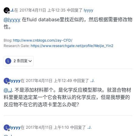
.J.
在
2017年4月11日 上午12:35
中回复了
lyyyy
最后由 编辑
离线
@lyyyy
在fluid database里找近似的，然后根据需要修改物
性。
Blog:
http://www.cnblogs.com/Jay-CFD/
Research Gate:
https://www.researchgate.net/profile/Weijie_Yin2
L
2 条回复
lyyyy
在
2017年4月11日 上午12:49
中回复了
.J.
L
最后由 编辑
离线
@.J
. 不是添加材料那个。是化学反应模型那块。就混合物材
料里要是选定某一个它会有默认的化学反应，但是我想要的
反应物不在它的选项卡里怎么办呢？
lyyyy
在
2017年4月11日 上午1:10
中回复了
.J.
L
最后由 编辑
离线