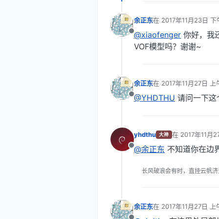
余正东
在
2017年11月23日 下
最后由 编辑
@xiaofenger
你好，我还
离线
VOF模型吗？谢谢~
余正东
在
2017年11月27日 上午
最后由 编辑
@YHDTHU
请问一下这
离线
yhdthu
在
2017年11月2
大神
最后由 编辑
@余正东
不知道你在边
离线
长风破浪会有时，直挂云帆济
余正东
在
2017年11月27日 上午
最后由 编辑