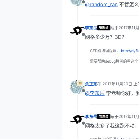
@random_ran
不管怎么
离线
李东岳
写于
2017年11
管理员
最后由 编辑
网格多少万？3D？
离线
CFD算法编程课：
http://dyf
需要帮助debug算例的看这个
余正东
在
2017年11月20日 上
最后由 编辑
@李东岳
李老师你好，我是8
离线
李东岳
写于
2017年11
管理员
最后由 编辑
网格太多了我这跑不动，
离线