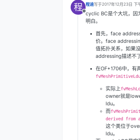
程
程迪
写于
2017年12月23日 下午
最后由 编辑
cyclic BC是个大
离线
明白。
首先，face address
价。face addre
值拓扑关系，如果没
addressing描述
在OF+1706中，有两
fvMeshPrimitiveLd
实际上
fvMeshL
owner就是l
ldu。
而
fvMeshPrimi
derived from 
这个类位于ove
ldu。