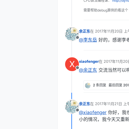
CFD算法编程课：
http://dyf
需要帮助debug算例的看这个
余正东
在
2017年11月20日 上午
最后由 编辑
@李东岳
好的，感谢李
离线
X
xiaofenger
在
2017年11月20
最后由 编辑
@余正东
交流当然可以啊
离线
2 条回复
最后回复
20
余正东
在
2017年11月21日 上午
最后由 编辑
@xiaofenger
你好，我
离线
小的情况，我今天又重新跑