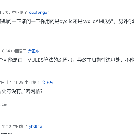
午2:05
中回复了
xiaofenger
想问一下请问一下你用的是cyclic还是cyclicAMI边界，另外
8:14
中回复了
余正东
个可能是由于MULES算法的原因吗，导致在周期性边界处，不
7日 上午11:05
中回复了
余正东
界处有没有加密网格？
沧海
11:10
中回复了
yhdthu