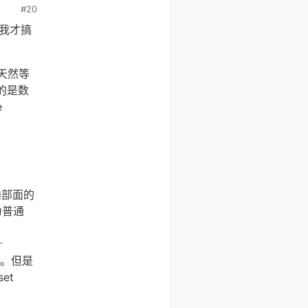
#20
才我才搞
并不天然等
的的是数
e
，内部面的
为普通
r
系。但是
et