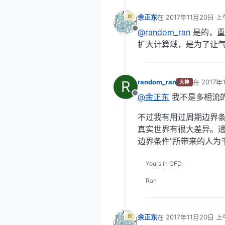
余正东
在
2017年11月20日 上
最后由 编辑
@random_ran
是的，重
离线
扩大计算域，是为了让
R
random_ran
在
2017年
大神
最后由 编
@余正东
我不是多相流
离线
不过我有用过周期边界条
真实世界有很大差异。通
边界条件”所带来的人为
Yours in CFD,
Ran
余正东
在
2017年11月20日 上
最后由 编辑