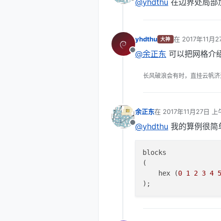
@yhdthu
在边界处局部
离线
yhdthu
在
2017年11月2
大神
最后由 编辑
@余正东
可以把网格介
离线
长风破浪会有时，直挂云帆济
余正东
在
2017年11月27日 上午
最后由 编辑
@yhdthu
我的算例很简
离线
blocks

(

    hex (
0
1
2
3
4