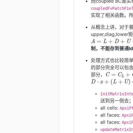
而coupled BC
coupledFvPatchFie
实现了相关函数。所以其
从概念上讲，对于普通L
upper,diag,
A
=
L
+
D
+
U
+
制，不能存到普通l
处理方式也比较简
的部分完全可以包
C
=
C
L
+
部分，
D
⋅
x
+
(
L
+
U
)
⋅
x
initMatrixInt
送到另一侧去
all cells:
ApsiP
all faces:
Apsi
all faces:
Apsi
C
⋅
x
updateMatrixI