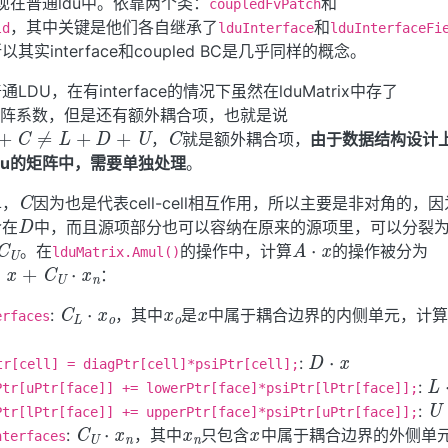
是实现在普通ldu中。依靠两个类：
和
coupledFvPatch
，其中关键是他们各自继承了
和
ld
lduInterface
lduInterfaceFi
实interface和coupled BC是几乎同样的概念。
DU，在有interface的情况下虽然在lduMatrix中存了
lower矩阵系数，但是还有额外耦合项，也就是说
C
C
≠
L
+
D
+
U
，
就是额外耦合项，
由于数据结构设计
du的矩阵中，需要单独处理
。
C
单，
因为也是代表cell-cell相互作用，所以主要是非对角的，
D
含在
中，而且源项部分也可以容纳在原来的源项里，可以分裂
C
U
A
⋅
x
。在
的操作中，计算
的操作被分为
lduMatrix.Amul()
+
C
U
⋅
x
n
：
x
o
x
C
L
⋅
x
o
:
，其中
是
中属于耦合边界的内侧单元，计
erfaces
；
D
⋅
x
:
L
tr[cell] = diagPtr[cell]*psiPtr[cell];
:
U
Ptr[uPtr[face]] += lowerPtr[face]*psiPtr[lPtr[face]];
x
n
x
:
C
U
⋅
x
n
Ptr[lPtr[face]] += upperPtr[face]*psiPtr[uPtr[face]];
:
，其中
只包含
中属于耦合边界的外侧单
C
U
L
,
C
nterfaces