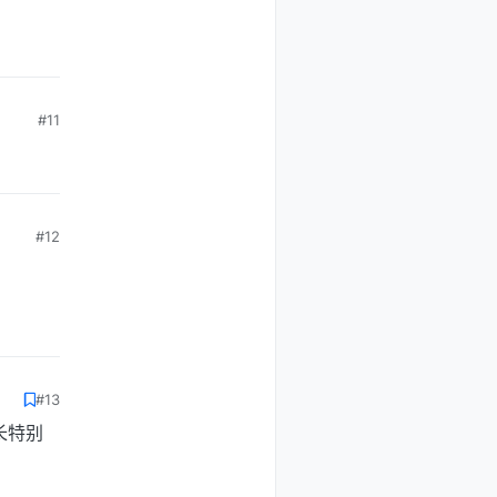
#11
#12
#13
长特别