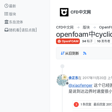
Skip to content
最新
CFD中文网
版块
东岳流体
CFD中文网
版块
OpenF
随机看[请狂点我]
openfoam中cy
OpenFOAM
34
帖子
10
发布者
从旧到新
余正东
在
2017年11月20日 上
最后由 编辑
@xiaofenger
这个已经
离线
是说到达边界时速度很
X
1 条回复
最后回复
20