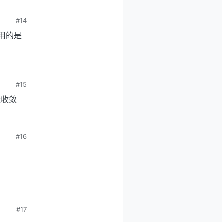
#14
你用的是
#15
能收敛
#16
#17