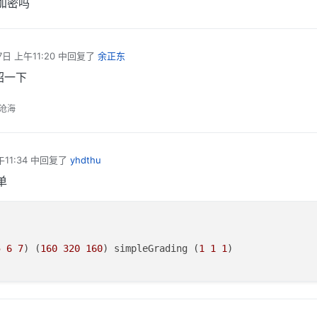
加密吗
7日 上午11:20
中回复了
余正东
绍一下
沧海
11:34
中回复了
yhdthu
单
5
6
7
) (
160
320
160
) simpleGrading (
1
1
1
)
