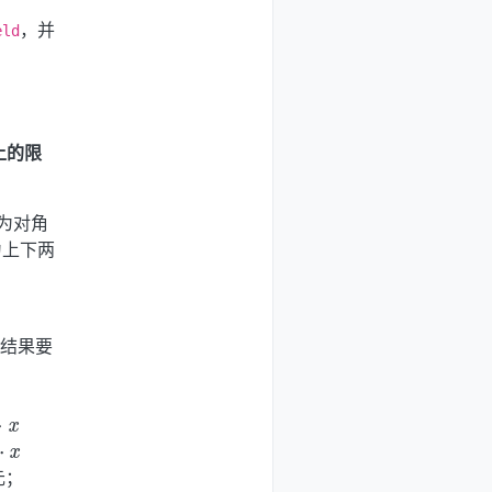
，并
eld
上的限
因为对角
为上下两
算结果要
⋅
x
⋅
x
元；