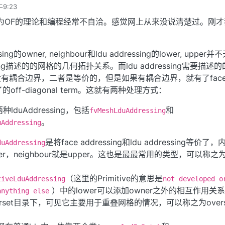
9:23
坑，因为OF的理论和编程经常不自洽。感觉网上从来没说清楚过。刚
ing的owner, neighbour和ldu addressing的lower, upper
ssing描述的的网格的几何拓扑关系。而ldu addressing需要描述
有耦合边界，二者是等价的，但是如果有耦合边界，就有了fac
不了的off-diagonal term。这就有两种处理方式：
种lduAddressing，包括
和
fvMeshLduAddressing
。
uAddressing
是将face addressing和ldu addressing等价了
duAddressing
ower，neighbour就是upper。这也是最最常用的类型，可以称之
（这里的Primitive的意思是
tiveLduAddressing
not developed o
）中的lower可以添加owner之外的相互作用关
anything else
rset目录下，可见它主要用于重叠网格的情况，可以称之为overs