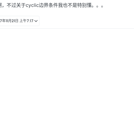
，不过关于cyclic边界条件我也不是特别懂。。。
17年11月21日 上午7:17
7:17
中回复了
xiaofenger
也是这方面的新手，我就是想问问你的算例最后怎么跳出时间步
了算例，发现还是有问题！qq：768620698，谢谢！
午2:05
中回复了
xiaofenger
想问一下请问一下你用的是cyclic还是cyclicAMI边界，另外
8:14
中回复了
余正东
个可能是由于MULES算法的原因吗，导致在周期性边界处，不