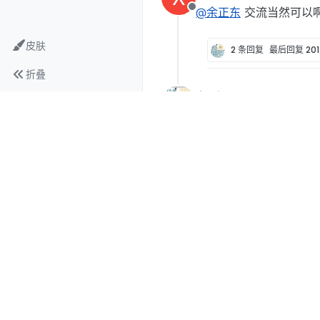
@余正东
交流当然可以啊
离线
皮肤
2 条回复
最后回复
20
折叠
余正东
在
2017年11月21日 上午
最后由 编辑
@xiaofenger
你好，我
离线
小的情况，我今天又重新跑
余正东
在
2017年11月23日 下
最后由 编辑
@xiaofenger
你好，我还
离线
VOF模型吗？谢谢~
余正东
在
2017年11月27日 上午
最后由 编辑
@YHDTHU
请问一下这
离线