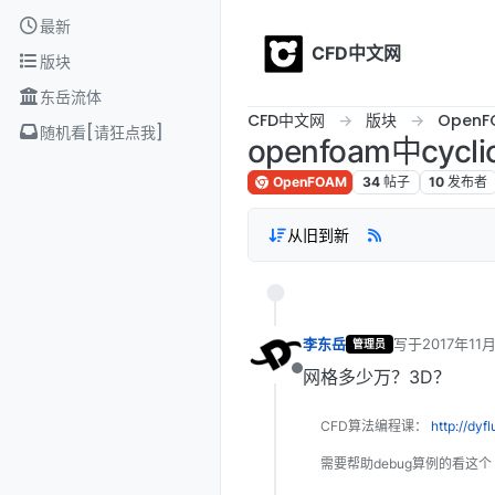
Skip to content
最新
CFD中文网
版块
东岳流体
CFD中文网
版块
OpenF
随机看[请狂点我]
openfoam中cy
OpenFOAM
34
帖子
10
发布者
从旧到新
李东岳
写于
2017年11
管理员
最后由 编辑
网格多少万？3D？
离线
CFD算法编程课：
http://dyf
需要帮助debug算例的看这个