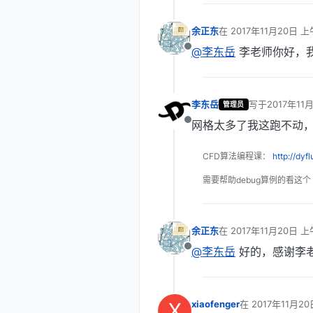
余正东
在
2017年11月20日 上
最后由 编辑
@李东岳
李老师你好，我是8
离线
李东岳
写于
2017年11
管理员
最后由 编辑
网格太多了我这跑不动，
离线
CFD算法编程课：
http://dyf
需要帮助debug算例的看这个
余正东
在
2017年11月20日 上午
最后由 编辑
@李东岳
好的，感谢李
离线
X
xiaofenger
在
2017年11月20
最后由 编辑