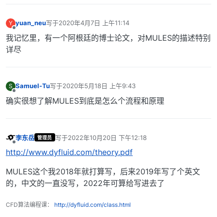
yuan_neu
写于
2020年4月7日 上午11:14
Y
最后由 编辑
离线
我记忆里，有一个阿根廷的博士论文，对MULES的描述特别
详尽
Samuel-Tu
写于
2020年5月18日 上午9:43
S
最后由 编辑
离线
确实很想了解MULES到底是怎么个流程和原理
李东岳
写于
2022年10月20日 下午12:18
管理员
最后由 编辑
离线
http://www.dyfluid.com/theory.pdf
MULES这个我2018年就打算写，后来2019年写了个英文
的，中文的一直没写，2022年可算给写进去了
CFD算法编程课：
http://dyfluid.com/class.html